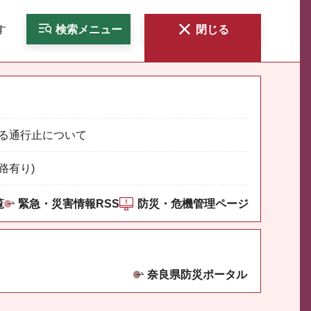
す
検索
メニュー
閉じる
る通行止について
路有り)
覧
緊急・災害情報RSS
防災・危機管理ページ
奈良県防災ポータル