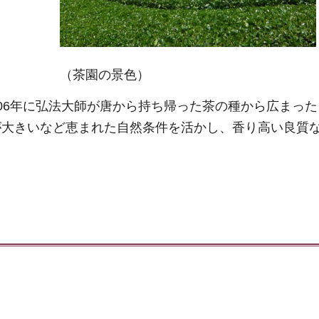
（茶園の景色）
06年に弘法大師が唐から持ち帰った茶の種から広まっ
が大きいなど恵まれた自然条件を活かし、香り高い良質