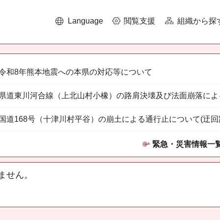
Language
閲覧支援
組織から探
令和8年熊本地震への本県の対応等について
県道東川河合線（上北山村小橡）の路肩決壊及び法面崩落によ
国道168号（十津川村平谷）の崩土による通行止について(迂回
緊急・災害情報一
ません。