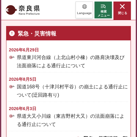
奈良県
検索
Language
閉じる
メニュー
緊急・災害情報
2026年6月29日
県道東川河合線（上北山村小橡）の路肩決壊及び
法面崩落による通行止について
2026年8月5日
国道168号（十津川村平谷）の崩土による通行止に
ついて(迂回路有り)
2026年6月3日
県道大又小川線（東吉野村大又）の法面崩落によ
る通行止について