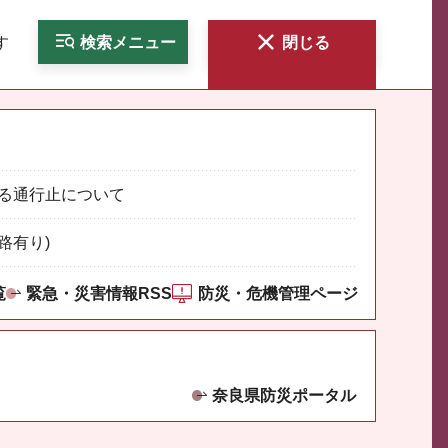
す
検索
メニュー
閉じる
る通行止について
路有り)
覧
緊急・災害情報RSS
防災・危機管理ページ
奈良県防災ポータル