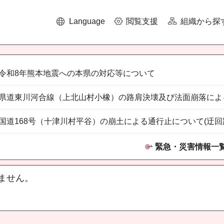
Language
閲覧支援
組織から探
令和8年熊本地震への本県の対応等について
県道東川河合線（上北山村小橡）の路肩決壊及び法面崩落によ
国道168号（十津川村平谷）の崩土による通行止について(迂回
緊急・災害情報一
ません。