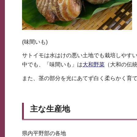
(味間いも)
サトイモは水はけの悪い土地でも栽培しやす
中でも、「味間いも」は
大和野菜
（大和の伝
また、茎の部分を光にあてず白く柔らかく育
主な生産地
県内平野部の各地