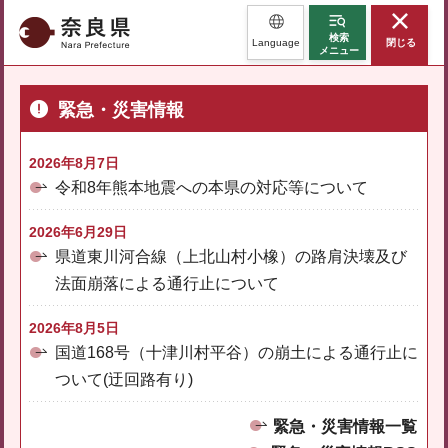
奈良県
検索
Language
閉じる
メニュー
緊急・災害情報
2026年8月7日
令和8年熊本地震への本県の対応等について
2026年6月29日
県道東川河合線（上北山村小橡）の路肩決壊及び
法面崩落による通行止について
2026年8月5日
国道168号（十津川村平谷）の崩土による通行止に
ついて(迂回路有り)
緊急・災害情報一覧