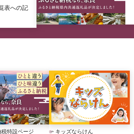
覧表への記
納税特設ページ
キッズならけん