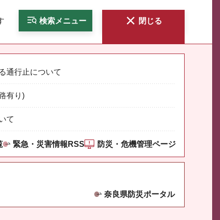
す
検索
メニュー
閉じる
る通行止について
路有り)
いて
覧
緊急・災害情報RSS
防災・危機管理ページ
奈良県防災ポータル