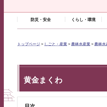
防災・安全
くらし・環境
トップページ
>
しごと・産業
>
農林水産業
>
農林水
黄金まくわ
目次