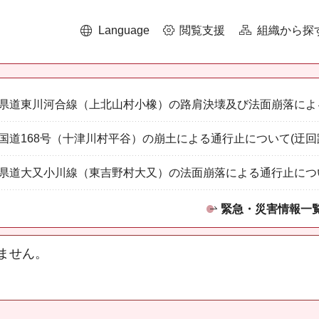
Language
閲覧支援
組織から探
県道東川河合線（上北山村小橡）の路肩決壊及び法面崩落によ
国道168号（十津川村平谷）の崩土による通行止について(迂回
県道大又小川線（東吉野村大又）の法面崩落による通行止につ
緊急・災害情報一
ません。