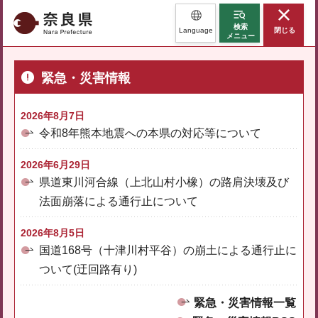
奈良県
検索
Language
閉じる
メニュー
緊急・災害情報
2026年8月7日
令和8年熊本地震への本県の対応等について
2026年6月29日
県道東川河合線（上北山村小橡）の路肩決壊及び
法面崩落による通行止について
2026年8月5日
国道168号（十津川村平谷）の崩土による通行止に
ついて(迂回路有り)
緊急・災害情報一覧