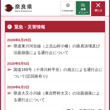
奈良県
検索
Language
閉じる
メニュー
緊急・災害情報
2026年6月29日
県道東川河合線（上北山村小橡）の路肩決壊及び
法面崩落による通行止について
2026年8月5日
国道168号（十津川村平谷）の崩土による通行止に
ついて(迂回路有り)
2026年6月3日
県道大又小川線（東吉野村大又）の法面崩落によ
る通行止について