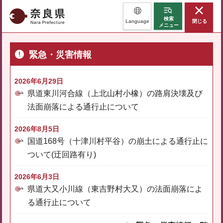
奈良県
検索
Language
閉じる
メニュー
緊急・災害情報
2026年6月29日
県道東川河合線（上北山村小橡）の路肩決壊及び
法面崩落による通行止について
2026年8月5日
国道168号（十津川村平谷）の崩土による通行止に
ついて(迂回路有り)
2026年6月3日
県道大又小川線（東吉野村大又）の法面崩落によ
る通行止について