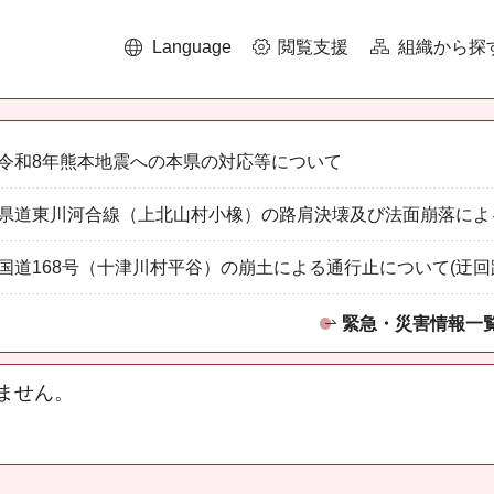
Language
閲覧支援
組織から探
令和8年熊本地震への本県の対応等について
県道東川河合線（上北山村小橡）の路肩決壊及び法面崩落によ
国道168号（十津川村平谷）の崩土による通行止について(迂回
緊急・災害情報一
ません。