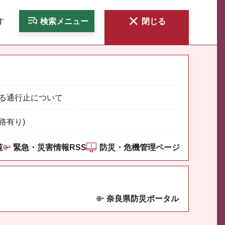
す
検索
メニュー
閉じる
る通行止について
路有り)
覧
緊急・災害情報RSS
防災・危機管理ページ
奈良県防災ポータル