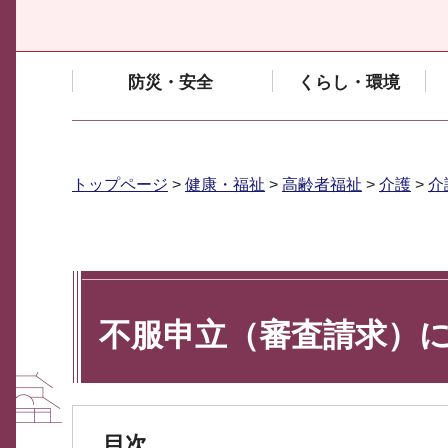
防災・安全
くらし・環境
トップページ
>
健康・福祉
>
高齢者福祉
>
介護
>
介
不服申立（審査請求）
目次