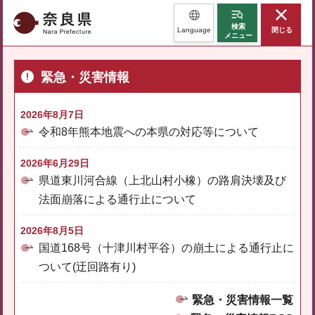
奈良県
検索
Language
閉じる
メニュー
緊急・災害情報
2026年8月7日
令和8年熊本地震への本県の対応等について
2026年6月29日
県道東川河合線（上北山村小橡）の路肩決壊及び
法面崩落による通行止について
2026年8月5日
国道168号（十津川村平谷）の崩土による通行止に
ついて(迂回路有り)
緊急・災害情報一覧