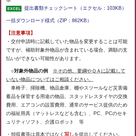
提出書類チェックシート（エクセル：103KB）
一括ダウンロード様式（ZIP：862KB）
【注意事項】
・交付申請時に記載していた物品を変更することは可能
ですが、補助対象外物品が含まれている場合、満額の支
払いができない可能性があります。
○対象外物品の例
※その他、要綱やＱＡに記載して
いない物品についてはご相談ください。
車椅子、掃除機、物品倉庫、棚やスツールなど災害備
蓄品を保管する用途の物品、スタッドレスタイヤの交換
費用、エアコンの設置費用、通常のサービス提供のため
の福祉用具（マットレスなども含む）、PC、PCのセキ
ュリティソフト、介護ロボット 等
・領収書等は原本ではなく
写し
を提出してください。