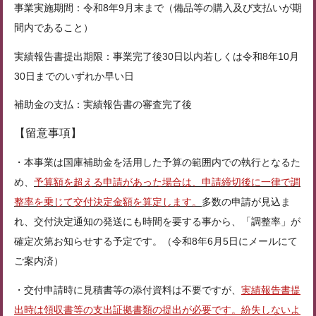
事業実施期間：令和8年9月末まで（備品等の購入及び支払いが期
間内であること）
実績報告書提出期限：事業完了後30日以内若しくは令和8年10月
30日までのいずれか早い日
補助金の支払：実績報告書の審査完了後
【留意事項】
・本事業は国庫補助金を活用した予算の範囲内での執行となるた
め、
予算額を超える申請があった場合は、申請締切後に一律で調
整率を乗じて交付決定金額を算定します。
多数の申請が見込ま
れ、交付決定通知の発送にも時間を要する事から、「調整率」が
確定次第お知らせする予定です。（令和8年6月5日にメールにて
ご案内済）
・交付申請時に見積書等の添付資料は不要ですが、
実績報告書提
出時は領収書等の支出証拠書類の提出が必要です。紛失しないよ