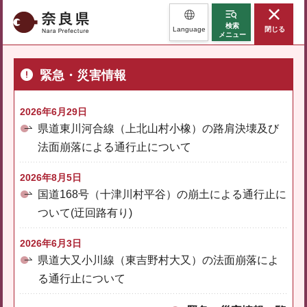
奈良県
検索
Language
閉じる
メニュー
緊急・災害情報
2026年6月29日
県道東川河合線（上北山村小橡）の路肩決壊及び
法面崩落による通行止について
2026年8月5日
国道168号（十津川村平谷）の崩土による通行止に
ついて(迂回路有り)
2026年6月3日
県道大又小川線（東吉野村大又）の法面崩落によ
る通行止について