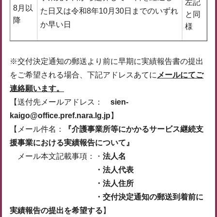
左記
8月以
た日又は令和8年10月30日までのいずれ
と同
降
か早い日
様
※交付決定通知の郵送より前に早期に実績報告書の提出
をご希望される場合、下記アドレスあてに
メールにてご
連絡願います。
【送付先メールアドレス：
sien-
kaigo@office.pref.nara.lg.jp
】
【メール件名：
『介護事業所等にかかるサービス継続支
援事業における実績報告について』
メール本文記載事項：・
法人名
・法人代表
・法人住所
・交付決定通知の郵送到着前に
実績報告の提出を希望する
】