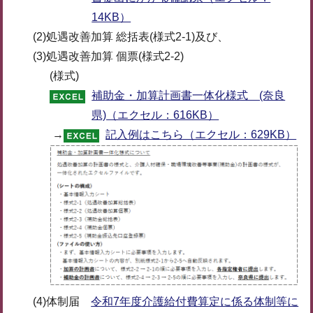
14KB）
(2)処遇改善加算 総括表(様式2-1)及び、
(3)処遇改善加算 個票(様式2-2)
(様式)
補助金・加算計画書一体化様式 (奈良
県)（エクセル：616KB）
→
記入例はこちら（エクセル：629KB）
(4)体制届
令和7年度介護給付費算定に係る体制等に