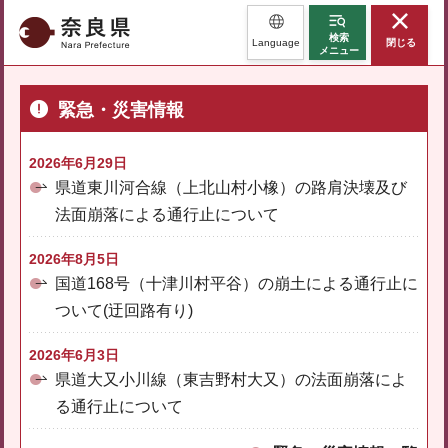
奈良県
検索
Language
閉じる
メニュー
緊急・災害情報
2026年6月29日
県道東川河合線（上北山村小橡）の路肩決壊及び
法面崩落による通行止について
2026年8月5日
国道168号（十津川村平谷）の崩土による通行止に
ついて(迂回路有り)
2026年6月3日
県道大又小川線（東吉野村大又）の法面崩落によ
る通行止について