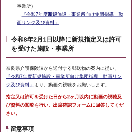
事業所）
→
『令和7年度
新規
施設・事業所向け集団指導 動
画リンク及び資料』
令和8年2月1日以降に新規指定又は許可
を受けた施設・事業所
奈良県介護保険課から送付する郵送物の案内に従い、
『令和7年度新規施設・事業所向け集団指導 動画リン
ク及び資料』
より、動画の視聴をお願いします。
指定又は許可を受けた日から2ヶ月以内に
動画の視聴及
び資料の閲覧を行い、出席確認フォームに回答してくだ
さい
。
留意事項