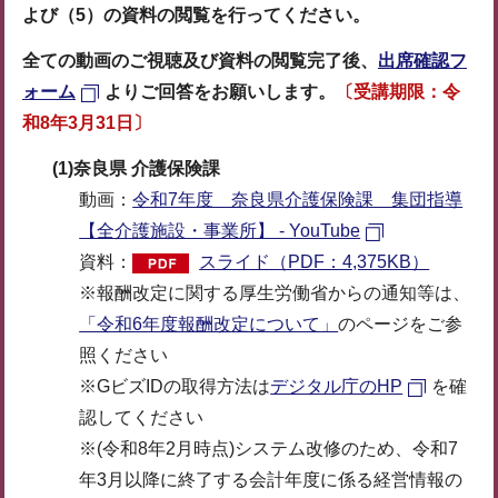
よび（5）の資料の閲覧を行ってください。
全ての動画のご視聴及び資料の閲覧完了後
、
出席確認フ
ォーム
よりご回答をお願いします。
〔受講期限：令
和8年3月31日〕
(1)奈良県 介護保険課
動画：
令和7年度 奈良県介護保険課 集団指導
【全介護施設・事業所】 - YouTube
資料：
スライド（PDF：4,375KB）
※報酬改定に関する厚生労働省からの通知等は、
「令和6年度報酬改定について」
のページをご参
照ください
※GビズIDの取得方法は
デジタル庁のHP
を確
認してください
※(令和8年2月時点)システム改修のため、令和7
年3月以降に終了する会計年度に係る経営情報の