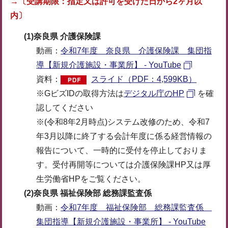
→〔受講期限：指定又は許可を受けた日から2ヶ月以
内〕
(1)奈良県 介護保険課
動画：
令和7年度 奈良県 介護保険課 集団指
導【新規介護施設・事業所】 - YouTube
資料：
スライド（PDF：4,599KB）
※GビズIDの取得方法は
デジタル庁のHP
を確
認してください
※(令和8年2月時点)システム改修のため、令和7
年3月以降に終了する会計年度に係る経営情報の
報告について、一時的に受付を停止しておりま
す。受付再開等については介護保険課HP又は厚
生労働省HPをご覧ください。
(2)奈良県 福祉保険部 総務課監査係
動画：
令和7年度 福祉保険部 総務課監査係
集団指導【新規介護施設・事業所】 - YouTube