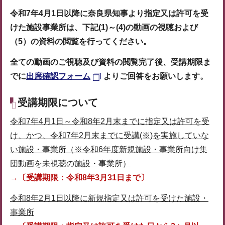
令和7年4月1日以降に奈良県知事より指定又は許可を受
けた施設事業所は、下記(1)～(4)の動画の視聴および
（5）の資料の閲覧を行ってください。
全ての動画のご視聴及び資料の閲覧完了後
、受講期限ま
でに
出席確認フォーム
よりご回答をお願いします。
受講期限について
令和7年4月1日～令和8年2月末までに指定又は許可を受
け、かつ、令和7年2月末までに受講(※)を実施していな
い施設・事業所（※令和6年度新規施設・事業所向け集
団動画を未視聴の施設・事業所）
→〔受講期限：
令和8年3月31日まで〕
令和8年2月1日以降に新規指定又は許可を受けた施設・
事業所