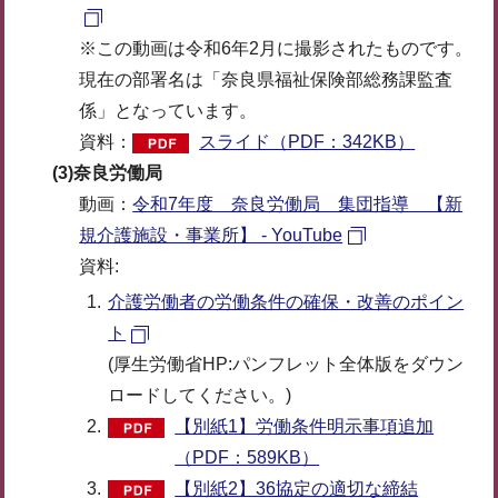
※この動画は令和6年2月に撮影されたものです。
現在の部署名は「奈良県福祉保険部総務課監査
係」となっています。
資料：
スライド（PDF：342KB）
(3)奈良労働局
動画：
令和7年度 奈良労働局 集団指導 【新
規介護施設・事業所】 - YouTube
資料:
介護労働者の労働条件の確保・改善のポイン
ト
(厚生労働省HP:パンフレット全体版をダウン
ロードしてください。)
【別紙1】労働条件明示事項追加
（PDF：589KB）
【別紙2】36協定の適切な締結