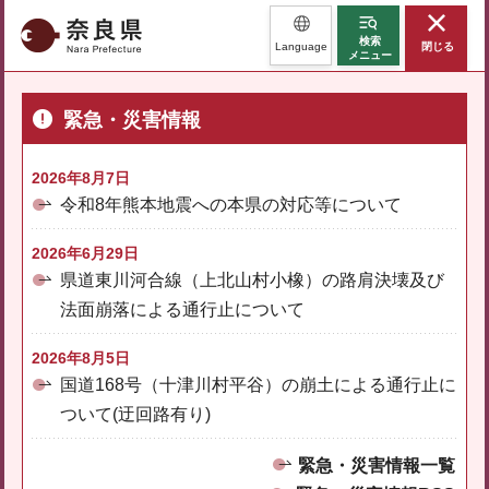
奈良県
検索
Language
閉じる
メニュー
緊急・災害情報
2026年8月7日
令和8年熊本地震への本県の対応等について
2026年6月29日
県道東川河合線（上北山村小橡）の路肩決壊及び
法面崩落による通行止について
2026年8月5日
国道168号（十津川村平谷）の崩土による通行止に
ついて(迂回路有り)
緊急・災害情報一覧