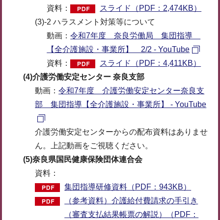
資料：
スライド（PDF：2,474KB）
(3)-2 ハラスメント対策等について
動画：
令和7年度 奈良労働局 集団指導
【全介護施設・事業所】 2/2 - YouTube
資料：
スライド（PDF：4,411KB）
(4)介護労働安定センター 奈良支部
動画：
令和7年度 介護労働安定センター奈良支
部 集団指導【全介護施設・事業所】 - YouTube
介護労働安定センターからの配布資料はありませ
ん。上記動画をご視聴ください。
(5)奈良県国民健康保険団体連合会
資料：
集団指導研修資料（PDF：943KB）
（参考資料）介護給付費請求の手引き
（審査支払結果帳票の解説）（PDF：