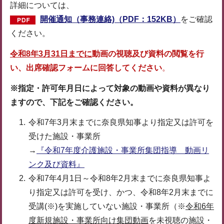
詳細については、
開催通知（事務連絡)（PDF：152KB）
をご確認
ください。
令和8年3月31日までに
動画の視聴及び資料の閲覧を行
い、出席確認フォームに回答してください
。
※
指定・許可年月日によって対象の動画や資料が異なり
ますので、下記をご確認ください。
令和7年3月末までに奈良県知事より指定又は許可を
受けた施設・事業所
→
『令和7年度介護施設・事業所集団指導 動画リ
ンク及び資料』
令和7年4月1日～令和8年2月末までに奈良県知事よ
り指定又は許可を受け、かつ、令和8年2月末までに
受講(※)を実施していない施設・事業所（※
令和6年
度新規施設・事業所向け集団動画
を未視聴の施設・