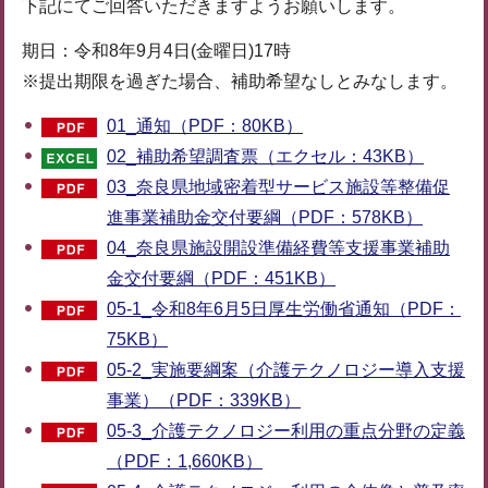
下記にてご回答いただきますようお願いします。
期日：令和8年9月4日(金曜日)17時
※提出期限を過ぎた場合、補助希望なしとみなします。
01_通知（PDF：80KB）
02_補助希望調査票（エクセル：43KB）
03_奈良県地域密着型サービス施設等整備促
進事業補助金交付要綱（PDF：578KB）
04_奈良県施設開設準備経費等支援事業補助
金交付要綱（PDF：451KB）
05-1_令和8年6月5日厚生労働省通知（PDF：
75KB）
05-2_実施要綱案（介護テクノロジー導入支援
事業）（PDF：339KB）
05-3_介護テクノロジー利用の重点分野の定義
（PDF：1,660KB）