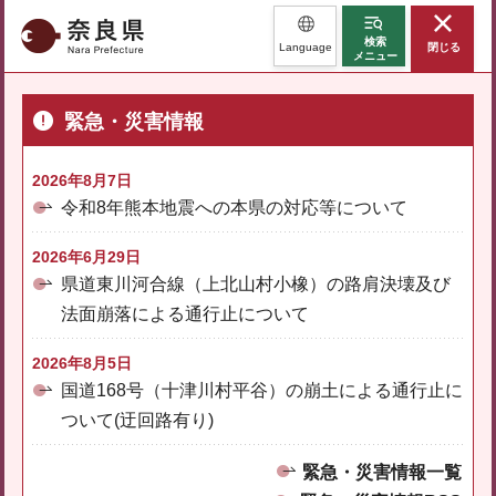
奈良県
検索
Language
閉じる
メニュー
緊急・災害情報
2026年8月7日
令和8年熊本地震への本県の対応等について
2026年6月29日
県道東川河合線（上北山村小橡）の路肩決壊及び
法面崩落による通行止について
2026年8月5日
国道168号（十津川村平谷）の崩土による通行止に
ついて(迂回路有り)
緊急・災害情報一覧