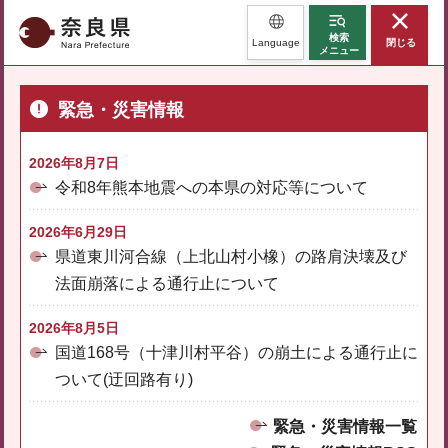
奈良県
検索
Language
閉じる
メニュー
緊急・災害情報
2026年8月7日
令和8年熊本地震への本県の対応等について
2026年6月29日
県道東川河合線（上北山村小橡）の路肩決壊及び
法面崩落による通行止について
2026年8月5日
国道168号（十津川村平谷）の崩土による通行止に
ついて(迂回路有り)
緊急・災害情報一覧