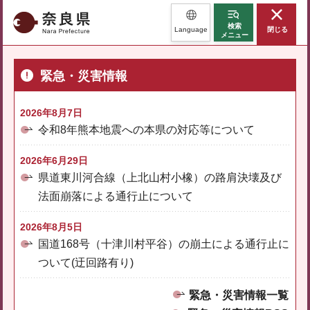
奈良県
検索
Language
閉じる
メニュー
緊急・災害情報
2026年8月7日
令和8年熊本地震への本県の対応等について
2026年6月29日
県道東川河合線（上北山村小橡）の路肩決壊及び
法面崩落による通行止について
2026年8月5日
国道168号（十津川村平谷）の崩土による通行止に
ついて(迂回路有り)
緊急・災害情報一覧