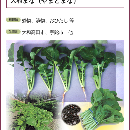
大和まな（やまとまな）
煮物、漬物、おひたし 等
大和高田市、宇陀市 他