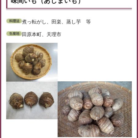
味間いも（あじまいも）
煮っ転がし、田楽、蒸し芋 等
田原本町、天理市