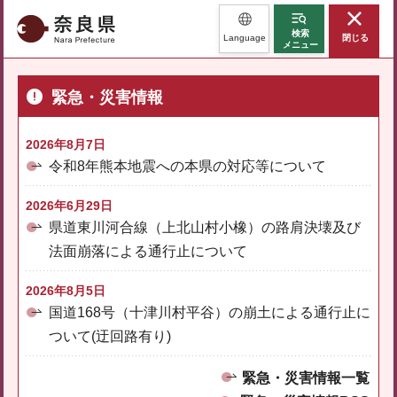
奈良県
検索
Language
閉じる
メニュー
緊急・災害情報
2026年8月7日
令和8年熊本地震への本県の対応等について
2026年6月29日
県道東川河合線（上北山村小橡）の路肩決壊及び
法面崩落による通行止について
2026年8月5日
国道168号（十津川村平谷）の崩土による通行止に
ついて(迂回路有り)
緊急・災害情報一覧