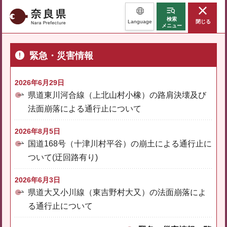
奈良県
検索
Language
閉じる
メニュー
緊急・災害情報
2026年6月29日
県道東川河合線（上北山村小橡）の路肩決壊及び
法面崩落による通行止について
2026年8月5日
国道168号（十津川村平谷）の崩土による通行止に
ついて(迂回路有り)
2026年6月3日
県道大又小川線（東吉野村大又）の法面崩落によ
る通行止について