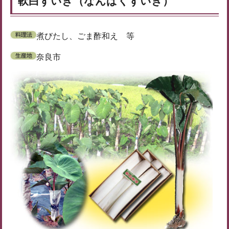
軟白ずいき（なんぱくずいき）
煮びたし、ごま酢和え 等
奈良市