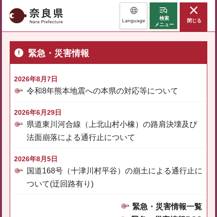
奈良県
検索
Language
閉じる
メニュー
緊急・災害情報
2026年8月7日
令和8年熊本地震への本県の対応等について
2026年6月29日
県道東川河合線（上北山村小橡）の路肩決壊及び
法面崩落による通行止について
2026年8月5日
国道168号（十津川村平谷）の崩土による通行止に
ついて(迂回路有り)
緊急・災害情報一覧