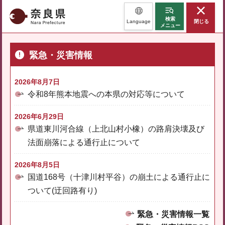
奈良県
検索
Language
閉じる
メニュー
緊急・災害情報
2026年8月7日
令和8年熊本地震への本県の対応等について
2026年6月29日
県道東川河合線（上北山村小橡）の路肩決壊及び
法面崩落による通行止について
2026年8月5日
国道168号（十津川村平谷）の崩土による通行止に
ついて(迂回路有り)
緊急・災害情報一覧