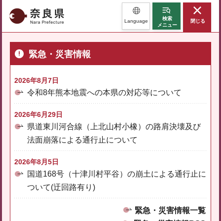
奈良県
検索
Language
閉じる
メニュー
緊急・災害情報
2026年8月7日
令和8年熊本地震への本県の対応等について
2026年6月29日
県道東川河合線（上北山村小橡）の路肩決壊及び
法面崩落による通行止について
2026年8月5日
国道168号（十津川村平谷）の崩土による通行止に
ついて(迂回路有り)
緊急・災害情報一覧