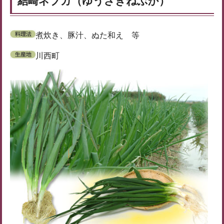
結崎ネブカ（ゆうざきねぶか）
煮炊き、豚汁、ぬた和え 等
川西町