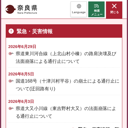
奈良県
検索
Language
閉じる
メニュー
緊急・災害情報
2026年6月29日
県道東川河合線（上北山村小橡）の路肩決壊及び
法面崩落による通行止について
2026年8月5日
国道168号（十津川村平谷）の崩土による通行止に
ついて(迂回路有り)
2026年6月3日
県道大又小川線（東吉野村大又）の法面崩落によ
る通行止について