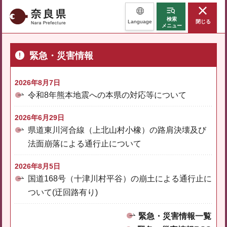
奈良県
検索
Language
閉じる
メニュー
緊急・災害情報
2026年8月7日
令和8年熊本地震への本県の対応等について
2026年6月29日
県道東川河合線（上北山村小橡）の路肩決壊及び
法面崩落による通行止について
2026年8月5日
国道168号（十津川村平谷）の崩土による通行止に
ついて(迂回路有り)
緊急・災害情報一覧