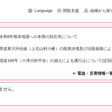
Language
閲覧支援
組織から探
令和8年熊本地震への本県の対応等について
県道東川河合線（上北山村小橡）の路肩決壊及び法面崩落によ
国道168号（十津川村平谷）の崩土による通行止について(迂回
緊急・災害情報一
ません。