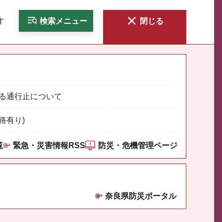
す
検索
メニュー
閉じる
る通行止について
路有り)
覧
緊急・災害情報RSS
防災・危機管理ページ
奈良県防災ポータル