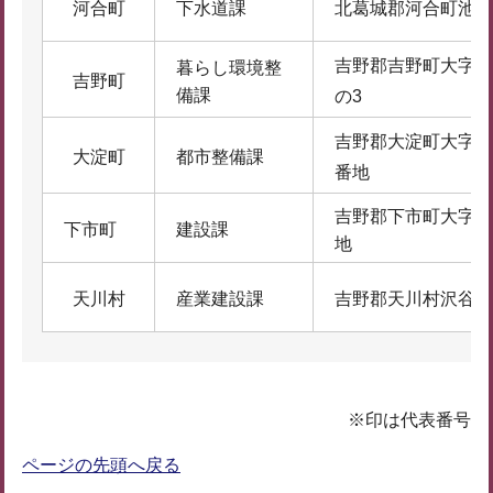
河合町
下水道課
北葛城郡河合町池部1-
吉野郡吉野町大字香
暮らし環境整
吉野町
備課
の3
吉野郡大淀町大字桧垣
大淀町
都市整備課
番地
吉野郡下市町大字下市
下市町
建設課
地
天川村
産業建設課
吉野郡天川村沢谷6
※印は代表番号
ページの先頭へ戻る