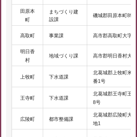
田原本
まちづくり建
磯城郡田原本町890-
設課
町
高取町
事業課
高市郡高取町大字観覚
明日香
地域づくり課
高市郡明日香村大字
村
北葛城郡上牧町米山
上牧町
下水道課
番1号
北葛城郡王寺町王寺
王寺町
下水道課
8号
北葛城郡広陵町大字
広陵町
都市整備課
地1