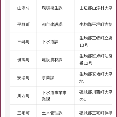
山添村
環境衛生課
山辺郡山添村大字大
平群町
都市建設課
生駒郡平群町吉新1
生駒郡三郷町立野南
三郷町
下水道課
13号
生駒郡斑鳩町法隆寺
斑鳩町
建設農林課
番12号
生駒郡安堵町大字東
安堵町
事業課
地
磯城郡川西町大字結
下水道事業事
川西町
業課
の1
三宅町
土木管理課
磯城郡三宅町伴堂181