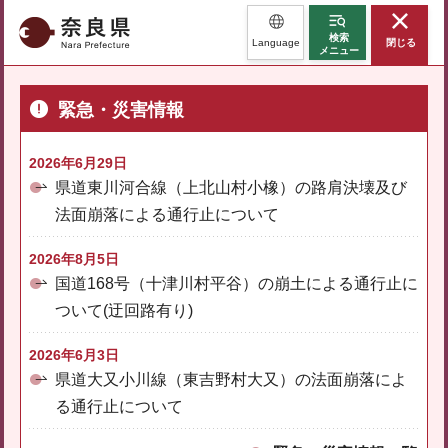
奈良県
検索
Language
閉じる
メニュー
緊急・災害情報
2026年6月29日
県道東川河合線（上北山村小橡）の路肩決壊及び
法面崩落による通行止について
2026年8月5日
国道168号（十津川村平谷）の崩土による通行止に
ついて(迂回路有り)
2026年6月3日
県道大又小川線（東吉野村大又）の法面崩落によ
る通行止について