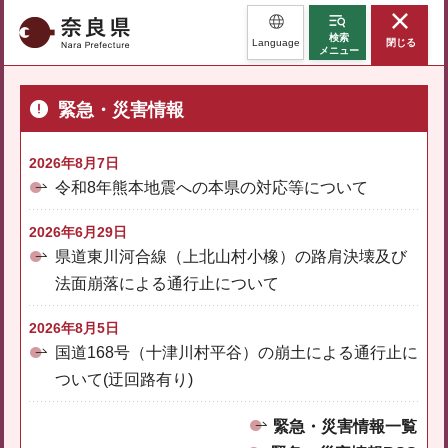
奈良県
検索
Language
閉じる
メニュー
緊急・災害情報
2026年8月7日
令和8年熊本地震への本県の対応等について
2026年6月29日
県道東川河合線（上北山村小橡）の路肩決壊及び
法面崩落による通行止について
2026年8月5日
国道168号（十津川村平谷）の崩土による通行止に
ついて(迂回路有り)
緊急・災害情報一覧