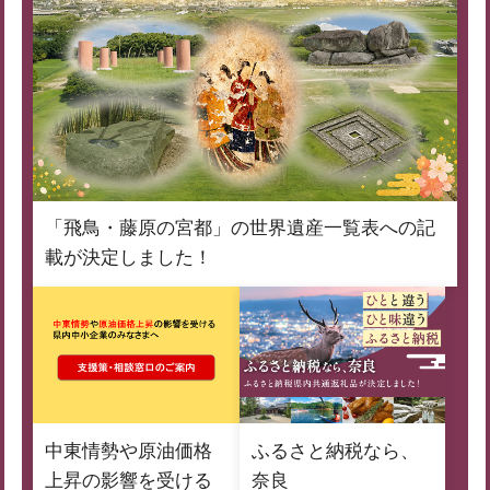
「飛鳥・藤原の宮都」の世界遺産一覧表への記
載が決定しました！
中東情勢や原油価格
ふるさと納税なら、
上昇の影響を受ける
奈良