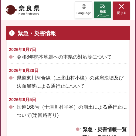
奈良県
検索
Language
閉じる
メニュー
緊急・災害情報
2026年8月7日
令和8年熊本地震への本県の対応等について
2026年6月29日
県道東川河合線（上北山村小橡）の路肩決壊及び
法面崩落による通行止について
2026年8月5日
国道168号（十津川村平谷）の崩土による通行止に
ついて(迂回路有り)
緊急・災害情報一覧