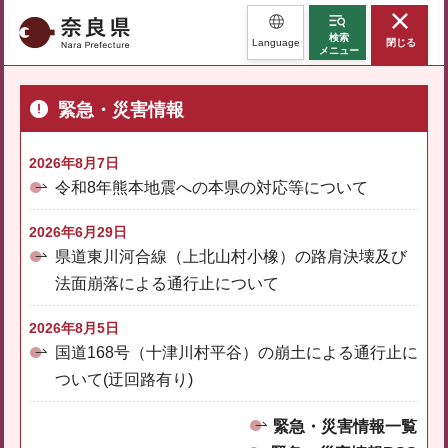
奈良県
検索
Language
閉じる
メニュー
緊急・災害情報
2026年8月7日
令和8年熊本地震への本県の対応等について
2026年6月29日
県道東川河合線（上北山村小橡）の路肩決壊及び
法面崩落による通行止について
2026年8月5日
国道168号（十津川村平谷）の崩土による通行止に
ついて(迂回路有り)
緊急・災害情報一覧