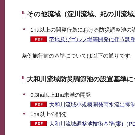
その他流域（淀川流域、紀の川流域
1ha以上の開発行為における防災調整池の
宅地及びゴルフ場等開発に伴う調整池
条例施行前の基準については以下の通りです
大和川流域防災調節池の設置基準に
0.3ha以上1ha未満の開発
大和川流域小規模開発雨水流出抑制対策
1ha以上の開発
大和川流域調整池技術基準(案)（PDF