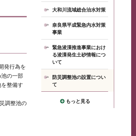
大和川流域総合治水対策
奈良県平成緊急内水対策
事業
緊急浚渫推進事業におけ
る浚渫発生土砂情報につ
いて
開発行為を
め池の一部
防災調整池の設置につい
池を整備す
て
もっと見る
防災調整池の