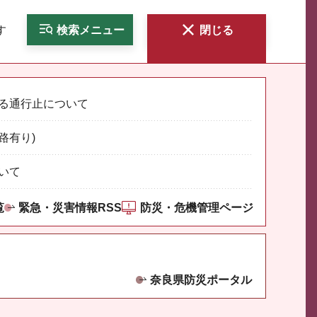
す
検索
メニュー
閉じる
る通行止について
路有り)
いて
覧
緊急・災害情報RSS
防災・危機管理ページ
奈良県防災ポータル