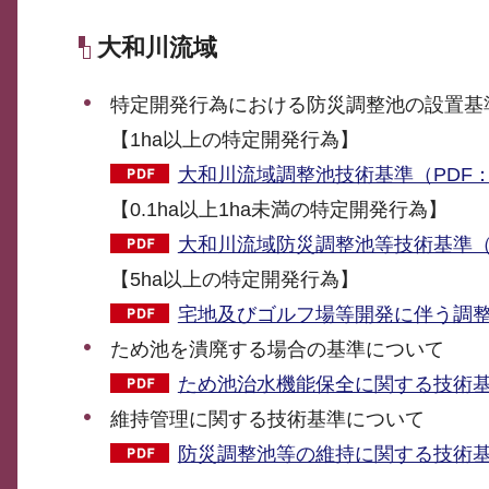
大和川流域
特定開発行為における防災調整池の設置基
【1ha以上の特定開発行為】
大和川流域調整池技術基準（PDF：3,
【0.1ha以上1ha未満の特定開発行為】
大和川流域防災調整池等技術基準（小
【5ha以上の特定開発行為】
宅地及びゴルフ場等開発に伴う調整池
ため池を潰廃する場合の基準について
ため池治水機能保全に関する技術基準
維持管理に関する技術基準について
防災調整池等の維持に関する技術基準