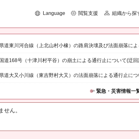
Language
閲覧支援
組織から探
県道東川河合線（上北山村小橡）の路肩決壊及び法面崩落によ
国道168号（十津川村平谷）の崩土による通行止について(迂回
県道大又小川線（東吉野村大又）の法面崩落による通行止につ
緊急・災害情報一
ません。