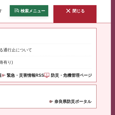
す
検索
メニュー
閉じる
る通行止について
路有り)
覧
緊急・災害情報RSS
防災・危機管理ページ
奈良県防災ポータル