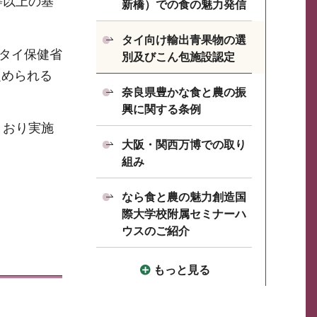
等以上の基
新橋）での食の魅力発信
タイ向け輸出青果物の選
タイ保健省
別及びこん包施設認定
定められる
奈良県豊かな食と農の振
興に関する条例
とおり実施
大阪・関西万博での取り
組み
なら食と農の魅力創造国
際大学校附属セミナーハ
ウスのご紹介
もっと見る