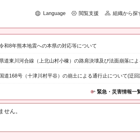
Language
閲覧支援
組織から探
令和8年熊本地震への本県の対応等について
県道東川河合線（上北山村小橡）の路肩決壊及び法面崩落によ
国道168号（十津川村平谷）の崩土による通行止について(迂回
緊急・災害情報一
ません。