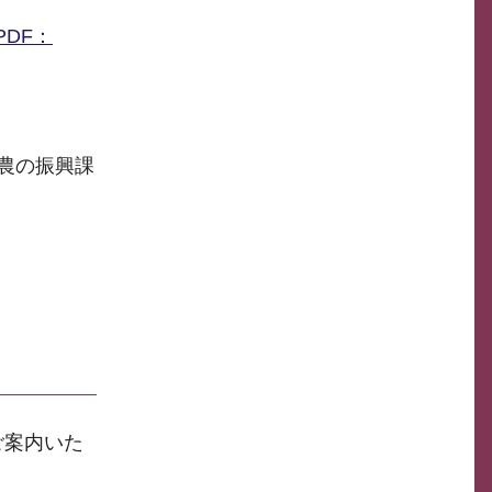
DF：
農の振興課
ご案内いた