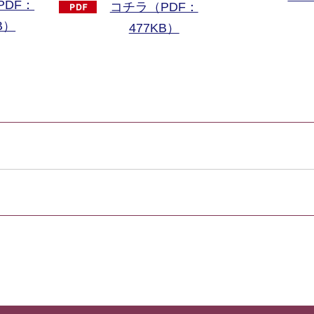
PDF：
コチラ（PDF：
B）
477KB）