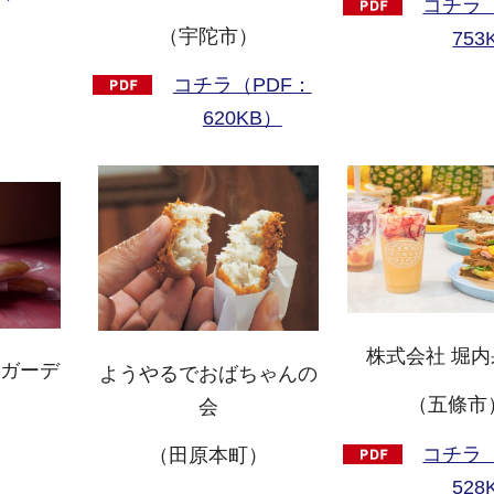
コチラ（
（宇陀市）
753
コチラ（PDF：
620KB）
株式会社 堀
ムガーデ
ようやるでおばちゃんの
（五條市
会
）
コチラ（
（田原本町）
528