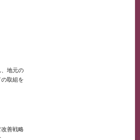
ん、地元の
ての取組を
営改善戦略
す。