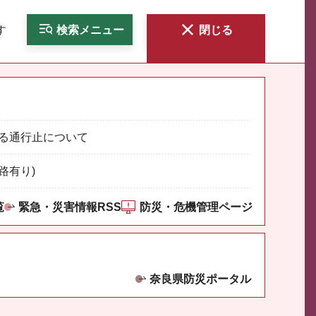
す
検索
メニュー
閉じる
る通行止について
路有り)
覧
緊急・災害情報RSS
防災・危機管理ページ
奈良県防災ポータル