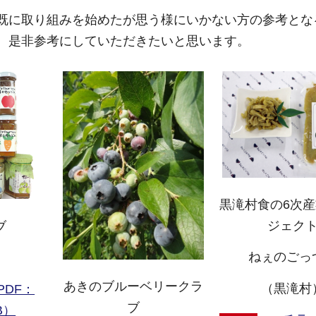
既に取り組みを始めたが思う様にいかない方の参考とな
。是非参考にしていただきたいと思います。
黒滝村食の6次
ジェク
ブ
ねぇのごっ
）
あきのブルーベリークラ
（黒滝村
PDF：
ブ
B）