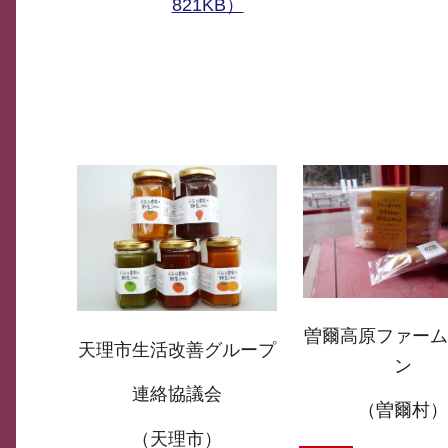
821KB）
曽爾高原ファー
天理市生活改善グループ
ン
連絡協議会
（曽爾村
（天理市）