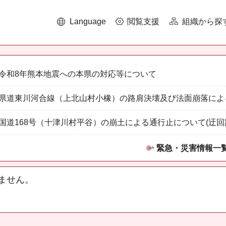
Language
閲覧支援
組織から探
令和8年熊本地震への本県の対応等について
県道東川河合線（上北山村小橡）の路肩決壊及び法面崩落によ
国道168号（十津川村平谷）の崩土による通行止について(迂回
緊急・災害情報一
ません。