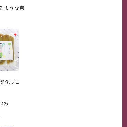
るような奈
産業化プロ
ト
つお
）