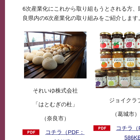
6次産業化にこれから取り組もうとされる方、
良県内の6次産業化の取り組みをご紹介します
それいゆ株式会社
ジョイクラ
「はとむぎの杜」
（葛城市
（奈良市）
コチラ（
コチラ（PDF：
586K