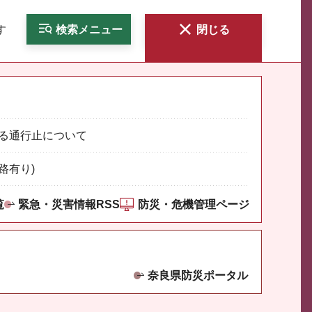
す
検索
メニュー
閉じる
る通行止について
路有り)
覧
緊急・災害情報RSS
防災・危機管理ページ
奈良県防災ポータル