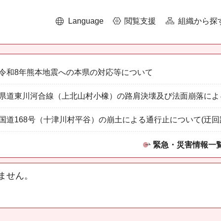
Language
閲覧支援
組織から探
令和8年熊本地震への本県の対応等について
県道東川河合線（上北山村小橡）の路肩決壊及び法面崩落によ
国道168号（十津川村平谷）の崩土による通行止について(迂回
緊急・災害情報一
ません。