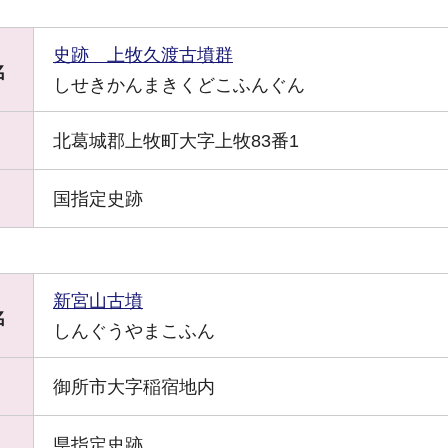
史跡 上牧久渡古墳群
名
しせきかんまきくどこふんぐん
北葛城郡上牧町大字上牧83番1
国指定史跡
新宮山古墳
名
しんぐうやまこふん
御所市大字稲宿地内
県指定史跡