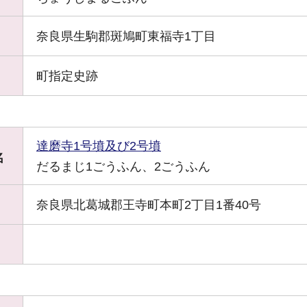
奈良県生駒郡斑鳩町東福寺1丁目
町指定史跡
達磨寺1号墳及び2号墳
名
だるまじ1ごうふん、2ごうふん
奈良県北葛城郡王寺町本町2丁目1番40号