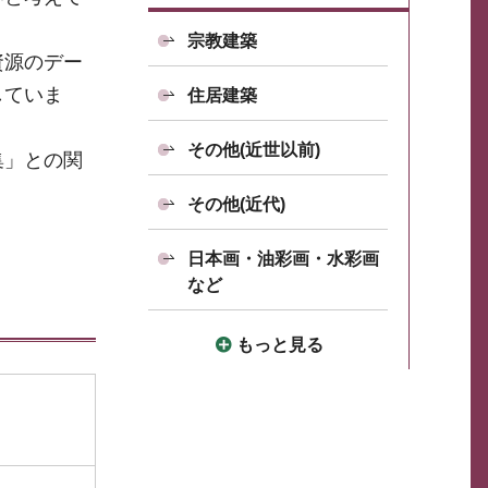
宗教建築
資源のデー
していま
住居建築
その他(近世以前)
集」との関
その他(近代)
日本画・油彩画・水彩画
など
もっと見る