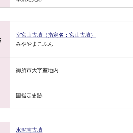
室宮山古墳（指定名：宮山古墳）
名
みややまこふん
御所市大字室地内
国指定史跡
水泥南古墳