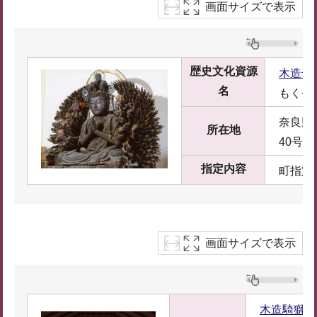
画面サイズで表示
歴史文化資源
木造千
名
もくぞ
奈良県
所在地
40号
指定内容
町指定
画面サイズで表示
木造騎獅文