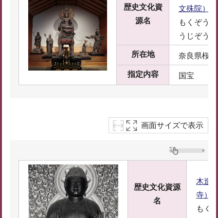
歴史文化資
文殊院）
源名
もくぞうき
うじぞう
所在地
奈良県桜井
指定内容
国宝
画面サイズで表示
木造
歴史文化資源
寺）
名
もく