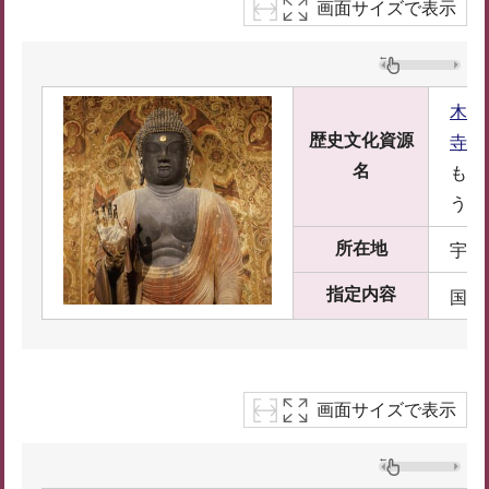
画面サイズで表示
木造
歴史文化資源
寺）
名
もく
う
所在地
宇陀
指定内容
国宝
画面サイズで表示