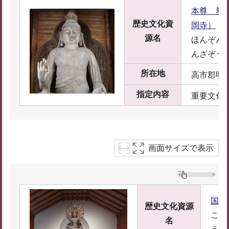
本尊 塑
歴史文化資
岡寺）
源名
ほんぞん
んざぞう
所在地
高市郡明日
指定内容
重要文化
画面サイズで表示
国宝
歴史文化資源
こく
名