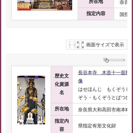
所在地
奈良県
指定内容
国指
画面サイズで表示
長谷本寺 木造十一面観
歴史文
像
化資源
はせほんじ もくぞうじ
名
ぞう・もくぞうとばつび
所在地
奈良県大和高田市南本町7
指定内
県指定有形文化財
容