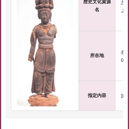
歴史文化資源
与
名
よ
奈
所在地
0
指定内容
国