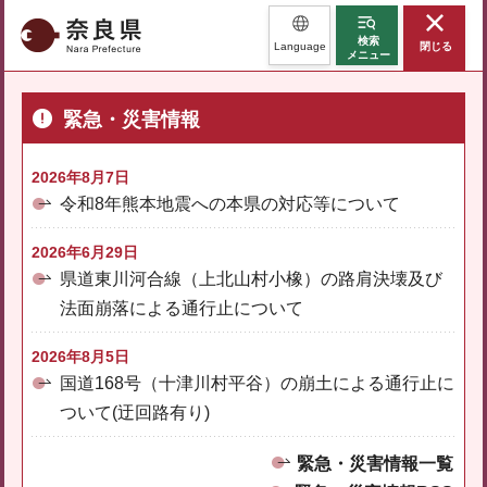
奈良県
検索
Language
閉じる
メニュー
緊急・災害情報
2026年8月7日
令和8年熊本地震への本県の対応等について
2026年6月29日
県道東川河合線（上北山村小橡）の路肩決壊及び
法面崩落による通行止について
2026年8月5日
国道168号（十津川村平谷）の崩土による通行止に
ついて(迂回路有り)
緊急・災害情報一覧