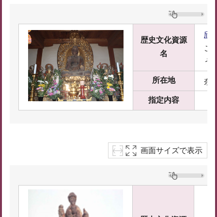
欣
歴史文化資源
ご
名
う
所在地
奈
指定内容
画面サイズで表示