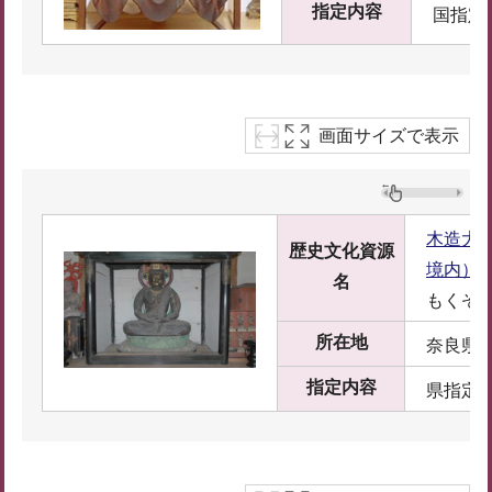
指定内容
国指定
画面サイズで表示
木造大
歴史文化資源
境内）
名
もくぞ
所在地
奈良県宇
指定内容
県指定