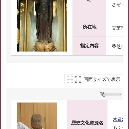
ざぞう
所在地
香芝市穴
指定内容
香芝市
画面サイズで表示
木造地
歴史文化資源名
もくぞ