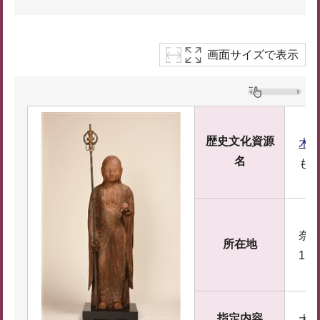
画面サイズで表示
歴史文化資源
木造
名
も
奈良
所在地
1
指定内容
大