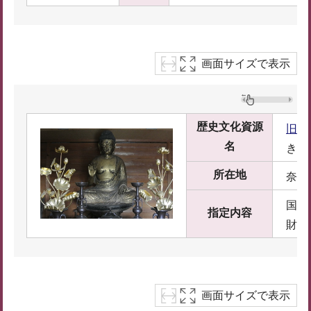
画面サイズで表示
歴史文化資源
旧白
名
きゅ
所在地
奈良
国指
指定内容
財
画面サイズで表示