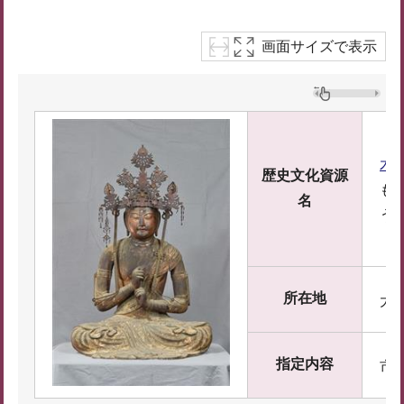
画面サイズで表示
木
歴史文化資源
も
名
う
所在地
大和
指定内容
市