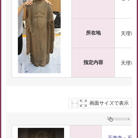
所在地
天理市
指定内容
天理市
画面サイズで表示
正楽寺・石造