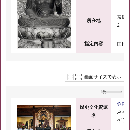
奈良県
所在地
2
指定内容
国指
画面サイズで表示
弥勒
歴史文化資源
みろ
名
ぞう