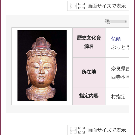
画面サイズで表示
歴史文化資
仏頭
源名
ぶっとう
奈良県吉野
所在地
西寺本堂
指定内容
村指定
画面サイズで表示