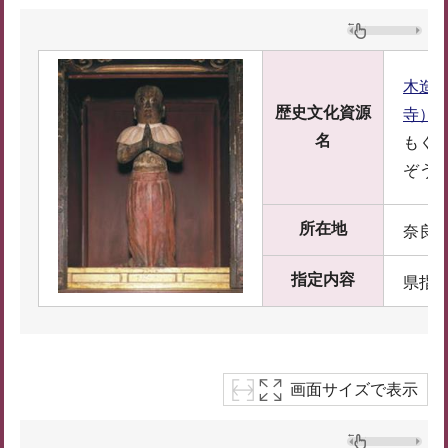
木造
歴史文化資源
寺）
名
もく
ぞう
所在地
奈良県
指定内容
県指
画面サイズで表示