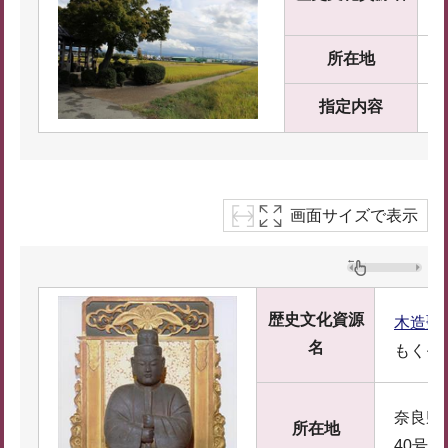
所在地
指定内容
画面サイズで表示
歴史文化資源
木造聖
名
もくぞ
奈良県
所在地
40号