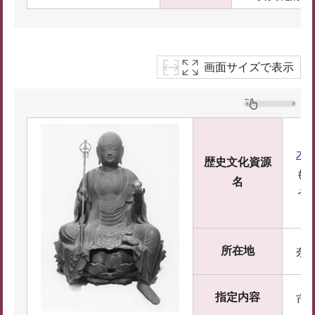
画面サイズで表示
木
歴史文化資源
も
名
う
所在地
奈
指定内容
市