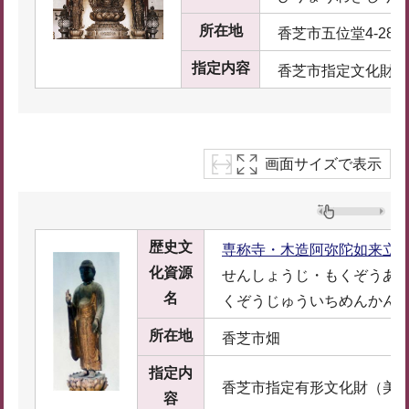
所在地
香芝市五位堂4-286
指定内容
香芝市指定文化財（
画面サイズで表示
歴史文
専称寺・木造阿弥陀如来立
化資源
せんしょうじ・もくぞうあ
名
くぞうじゅういちめんかん
所在地
香芝市畑
指定内
香芝市指定有形文化財（美
容