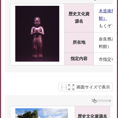
木造南無
歴史文化資
館）
源名
もくぞう
奈良県高
所在地
料館）
指定内容
市指定有
画面サイズで表示
歴史文化資源名