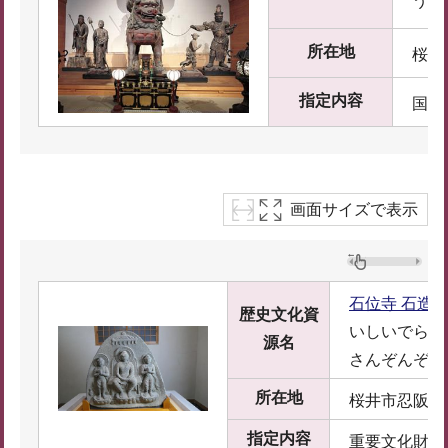
う
所在地
桜井
指定内容
国宝
画面サイズで表示
石位寺 石造
歴史文化資
いしいでら 
源名
さんぞんぞう
所在地
桜井市忍阪87
指定内容
重要文化財