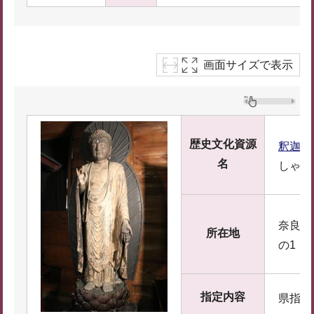
画面サイズで表示
歴史文化資源
釈迦如
名
しゃか
奈良県
所在地
の1
指定内容
県指定