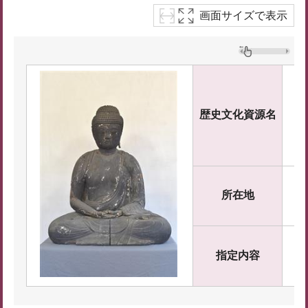
画面サイズで表示
木
歴史文化資源名
も
所在地
大
指定内容
市