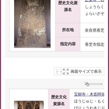
歴史文化資
しょうらくじ
源名
ょらいざぞう
所在地
奈良県香芝市平
指定内容
香芝市指定有
画面サイズで表示
宝樹寺・木造阿弥陀
歴史文化
ほうじゅじ・もくぞ
資源名
びりょうわきじりゅ