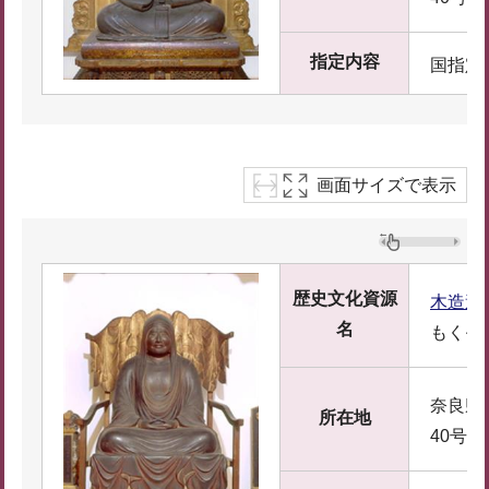
指定内容
国指定
画面サイズで表示
歴史文化資源
木造達
名
もくぞ
奈良県
所在地
40号