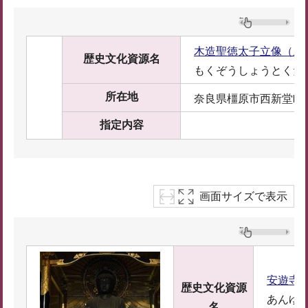
木造聖徳太子立像（所
歴史文化資源名
もくぞうしょうとくた
所在地
奈良県橿原市西新堂町1
指定内容
画面サイズで表示
安遊寺
歴史文化資源
あんゆ
名