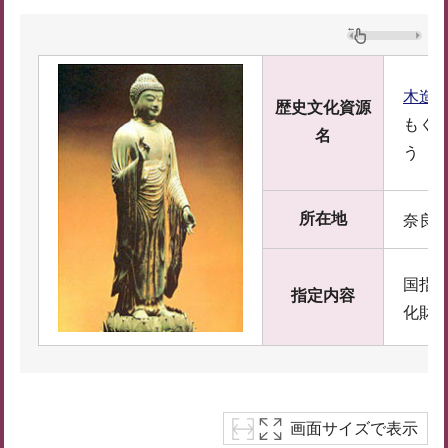
木造
歴史文化資源
もく
名
う
所在地
奈良県
国指
指定内容
化財
画面サイズで表示