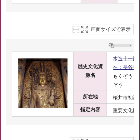
画面サイズで表示
木造十一面
歴史文化資
在：長谷寺
源名
もくぞうじ
ぞう
所在地
桜井市初瀬73
指定内容
重要文化財