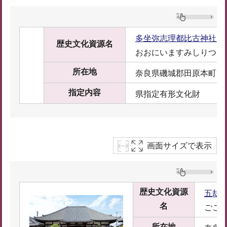
多坐弥志理都比古神社（
歴史文化資源名
おおにいますみしりつひ
所在地
奈良県磯城郡田原本町多5
指定内容
県指定有形文化財
画面サイズで表示
歴史文化資源
五劫
名
ごこ
所在地