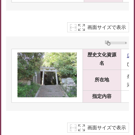
画面サイズで表示
歴史文化資源
広
名
ひ
奈
所在地
添
指定内容
画面サイズで表示