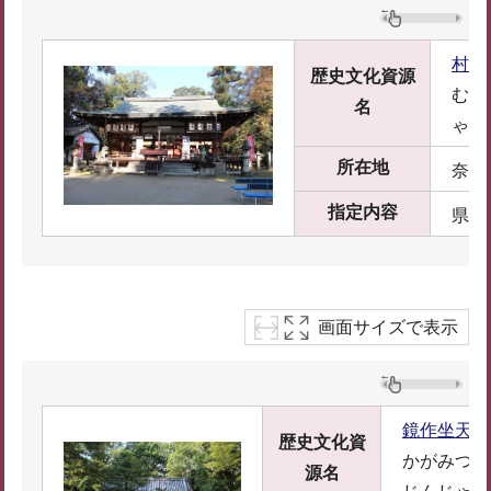
村屋
歴史文化資源
むら
名
ゃ
所在地
奈良
指定内容
県指
画面サイズで表示
鏡作坐天照
歴史文化資
かがみつく
源名