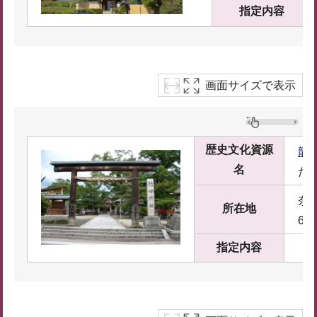
指定内容
画面サイズで表示
歴史文化資源
龍
名
た
奈
所在地
6
指定内容