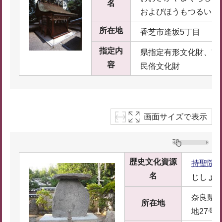
名
およびほうもつるい
所在地
香芝市逢坂5丁目
指定内
県指定有形文化財、市
容
民俗文化財
画面サイズで表示
歴史文化資源
持聖院
名
じしょ
奈良県生
所在地
地27号