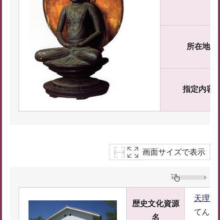
所在地
指定内容
画面サイズで表示
天理市
歴史文化資源
てんり
名