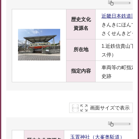
近畿日本鉄道旧
歴史文化
きんきにほんて
資源名
さくせんきどう
1.近鉄信貴山下
所在地
ス停）
車両等の町指定
指定内容
史跡
画面サイズで表示
玉置神社（大峯奥駈道）