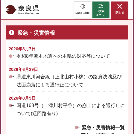
奈良県
検索
Language
閉じる
メニュー
緊急・災害情報
2026年8月7日
令和8年熊本地震への本県の対応等について
2026年6月29日
県道東川河合線（上北山村小橡）の路肩決壊及び
法面崩落による通行止について
2026年8月5日
国道168号（十津川村平谷）の崩土による通行止に
ついて(迂回路有り)
緊急・災害情報一覧