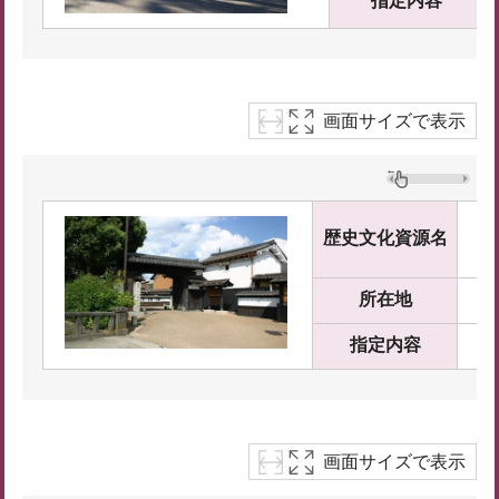
指定内容
画面サイズで表示
松
歴史文化資源名
ま
所在地
奈
指定内容
国
画面サイズで表示