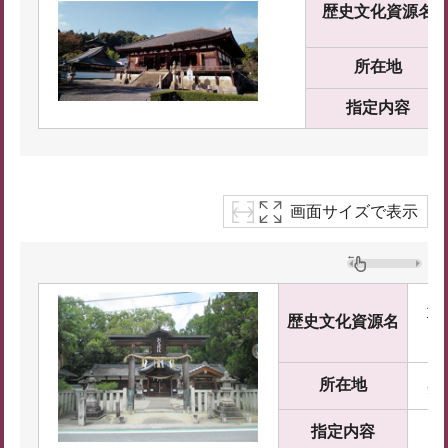
歴史文化資源名
所在地
指定内容
画面サイズで表示
飽
歴史文化資源名
あ
所在地
奈
指定内容