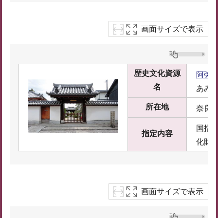
画面サイズで表示
歴史文化資源
阿弥
名
あみ
所在地
奈良市
国指
指定内容
化財
画面サイズで表示