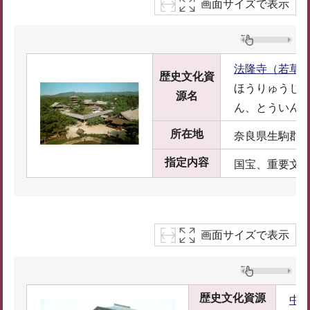
画面サイズで表示
法隆寺（若草
歴史文化資
ほうりゅうじ
源名
ん、とういん
所在地
奈良県生駒郡
指定内容
国宝、重要文
画面サイズで表示
歴史文化資源
中