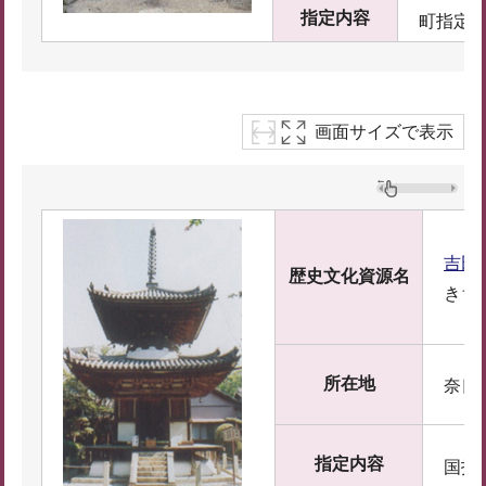
指定内容
町指定
画面サイズで表示
吉田
歴史文化資源名
きち
所在地
奈良
指定内容
国指