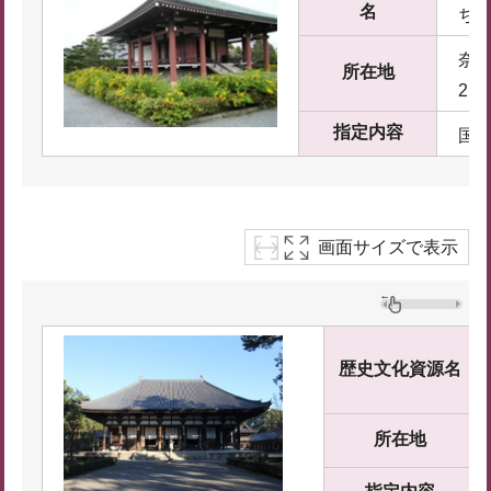
名
ち
奈良
所在地
2
指定内容
国
画面サイズで表示
歴史文化資源名
所在地