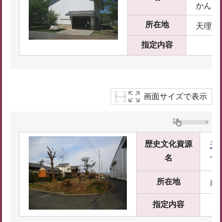
かん
所在地
天理市
指定内容
画面サイズで表示
歴史文化資源
天
名
て
所在地
奈
指定内容