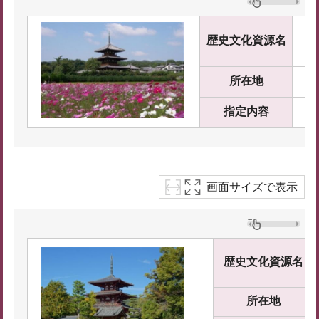
法
歴史文化資源名
ほ
所在地
奈
指定内容
国
画面サイズで表示
歴史文化資源名
所在地