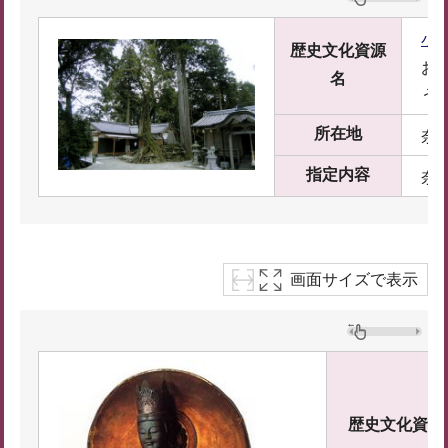
小
歴史文化資源
お
名
う
所在地
奈
指定内容
奈
画面サイズで表示
歴史文化資源