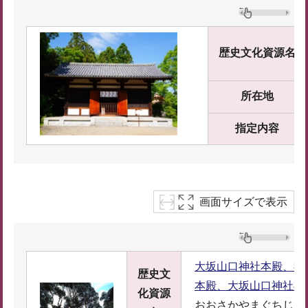
歴史文化資源名
所在地
指定内容
画面サイズで表示
大坂山口神社本殿、神
歴史文
本殿、大坂山口神社神
化資源
おおさかやまぐちじん