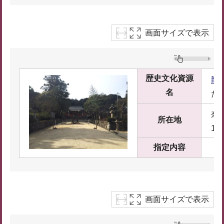
画面サイズで表示
歴史文化資源
龍
名
た
奈
所在地
1
指定内容
画面サイズで表示