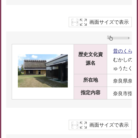
画面サイズで表示
昔のくらし
歴史文化資
むかしのく
源名
ゅうたく
所在地
奈良県奈良市
指定内容
奈良市指定
画面サイズで表示