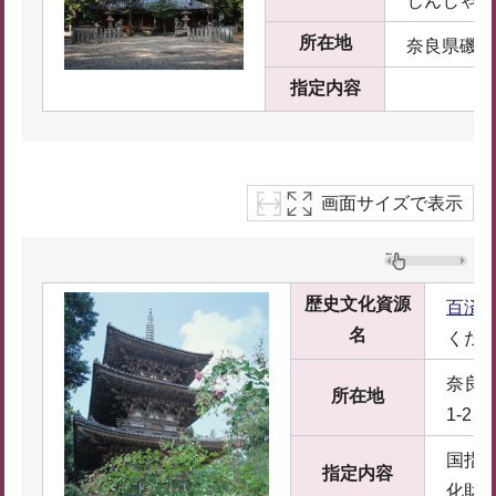
じんじゃ
所在地
奈良県磯城
指定内容
画面サイズで表示
歴史文化資源
百済
名
くだ
奈良県
所在地
1-2
国指
指定内容
化財