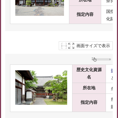
奈良市
国指
指定内容
化財
画面サイズで表示
歴史文化資源
徳
名
と
所在地
奈
県
指定内容
財