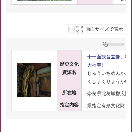
画面サイズで表示
十一面観音立像、板
歴史文化
大福寺）
資源名
じゅういちめんかん
くしょくりょうかい
所在地
奈良県北葛城郡広陵町
指定内容
県指定有形文化財