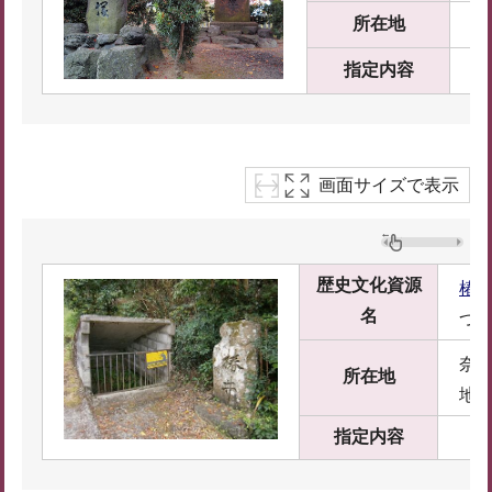
所在地
奈
指定内容
画面サイズで表示
歴史文化資源
椿
名
つ
奈良
所在地
地
指定内容