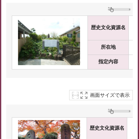
歴史文化資源名
所在地
指定内容
画面サイズで表示
面
歴史文化資源名
め