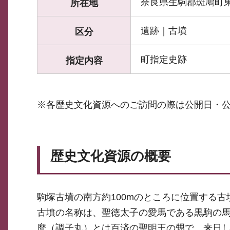
奈良県生駒郡斑鳩町
所在地
遺跡｜古墳
区分
町指定史跡
指定内容
※各歴史文化資源へのご訪問の際は公開日・
歴史文化資源の概要
駒塚古墳の南方約100mのところに位置する
古墳の名称は、聖徳太子の愛馬である黒駒の
麿（調子丸）とは百済の聖明王の甥で、来日し