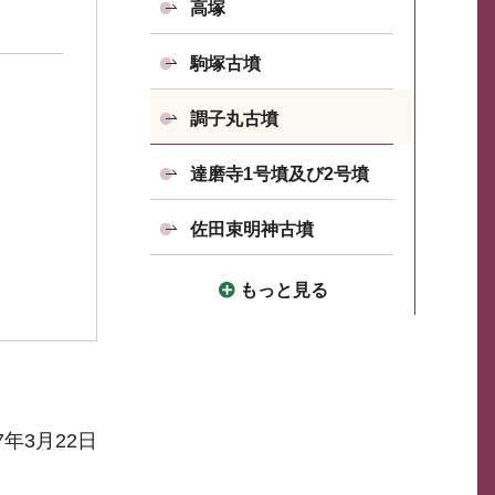
高塚
駒塚古墳
調子丸古墳
達磨寺1号墳及び2号墳
佐田束明神古墳
もっと見る
7年3月22日