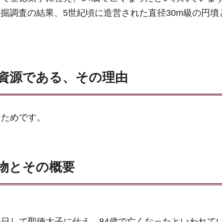
発掘調査の結果、5世紀頃に造営された直径30m級の円墳
資源である、その理由
るためです。
物とその概要
日して聖徳太子に仕え、84歳で亡くなったといわれて