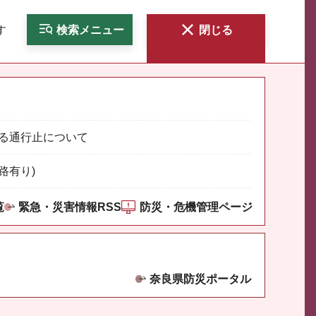
す
検索
メニュー
閉じる
る通行止について
路有り)
覧
緊急・災害情報RSS
防災・危機管理ページ
奈良県防災ポータル