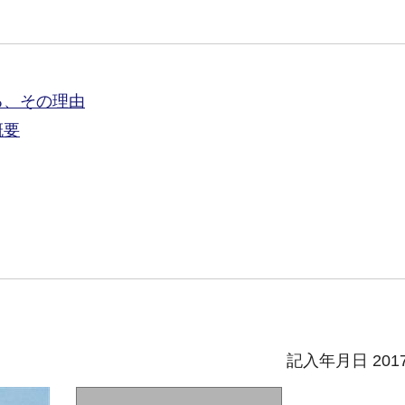
る、その理由
概要
記入年月日 201