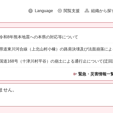
Language
閲覧支援
組織から探
令和8年熊本地震への本県の対応等について
県道東川河合線（上北山村小橡）の路肩決壊及び法面崩落によ
国道168号（十津川村平谷）の崩土による通行止について(迂回
緊急・災害情報一
ません。