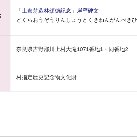
「土倉翁造林頌徳記念」岸壁碑文
名
どぐらおうぞうりんしょうとくきねんがんぺき
奈良県吉野郡川上村大滝1071番地1・同番地2
村指定歴史記念物文化財