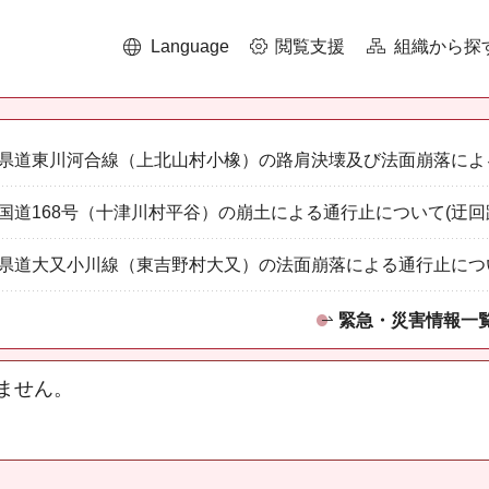
Language
閲覧支援
組織から探
県道東川河合線（上北山村小橡）の路肩決壊及び法面崩落によ
国道168号（十津川村平谷）の崩土による通行止について(迂回
県道大又小川線（東吉野村大又）の法面崩落による通行止につ
緊急・災害情報一
ません。