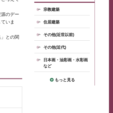
宗教建築
資源のデー
していま
住居建築
その他(近世以前)
集」との関
その他(近代)
日本画・油彩画・水彩画
など
もっと見る