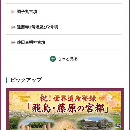
調子丸古墳
達磨寺1号墳及び2号墳
佐田束明神古墳
もっと見る
ピックアップ