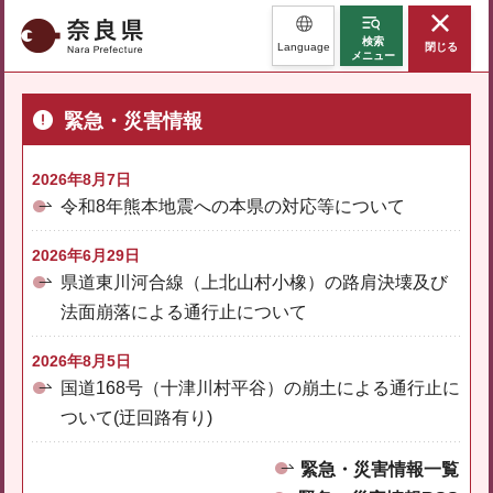
奈良県
検索
Language
閉じる
メニュー
緊急・災害情報
2026年8月7日
令和8年熊本地震への本県の対応等について
2026年6月29日
県道東川河合線（上北山村小橡）の路肩決壊及び
法面崩落による通行止について
2026年8月5日
国道168号（十津川村平谷）の崩土による通行止に
ついて(迂回路有り)
緊急・災害情報一覧