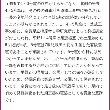
う調査で1～3号窯の存在が明らかになり、北側の平野
4・5号窯は、その後の都市計画道路工事中に発見され、
一帯の宅地開発によって合計5基の窯跡群が分布してい
ることが明らかにされました。1・4・5号窯は、造成工
事の前に、奈良県立橿原考古学研究所によって発掘調査
がおこなわれ、平野1・4号窯は須恵器窯で出土遺物から
6世紀後半頃、5号窯は7世紀以降の瓦を生産した有段登
窯であることが確認されています。5号窯から軒瓦は見
つかっていませんが、出土した平瓦の特徴から、製品の
一部を近接する尼寺廃寺に供給していたことが分かって
います。平野2・3号墳は、公園としての保存が決定して
いたため、発掘調査は実施せず、公園として保存されて
います。奈良盆地内で最古級の須恵器窯であり、県内で
初めて発掘調査された須恵器の窯跡としても貴重な窯跡
です。