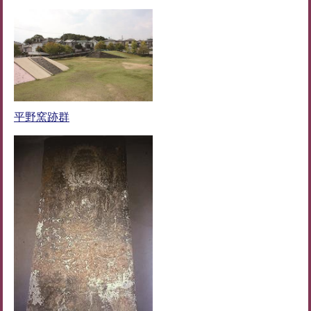
平野窯跡群