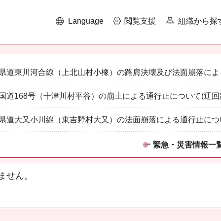
Language
閲覧支援
組織から探
県道東川河合線（上北山村小橡）の路肩決壊及び法面崩落によ
国道168号（十津川村平谷）の崩土による通行止について(迂回
県道大又小川線（東吉野村大又）の法面崩落による通行止につ
緊急・災害情報一
ません。