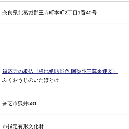
奈良県北葛城郡王寺町本町2丁目1番40号
福応寺の板仏（板地紙貼彩色 阿弥陀三尊来迎図）
ふくおうじのいたぼとけ
香芝市狐井581
市指定有形文化財