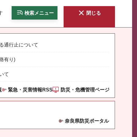
す
検索
メニュー
閉じる
る通行止について
路有り)
いて
覧
緊急・災害情報RSS
防災・危機管理ページ
奈良県防災ポータル