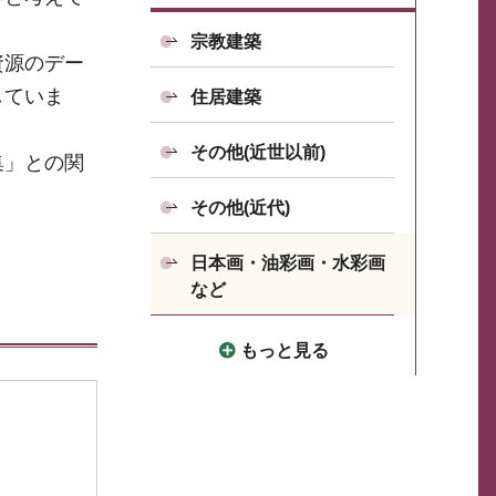
宗教建築
資源のデー
していま
住居建築
その他(近世以前)
集」との関
その他(近代)
日本画・油彩画・水彩画
など
もっと見る