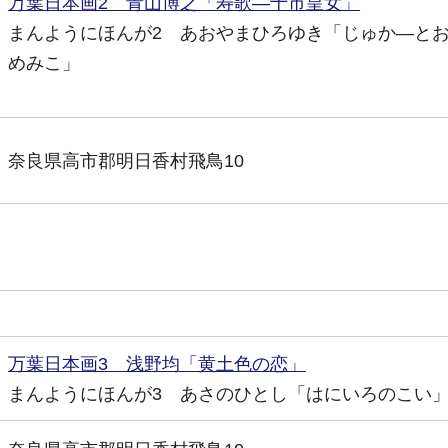
万葉日本画2 青山博之「寿歌―十市皇女」
まんようにほんが2 あおやまひろゆき「じゅか―と
めみこ」
奈良県高市郡明日香村飛鳥10
万葉日本画3 浅野均「黄土色の恋」
まんようにほんが3 あさのひとし「はにいろのこい