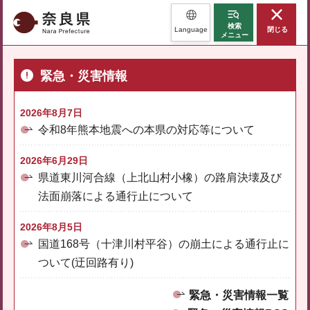
奈良県
検索
Language
閉じる
メニュー
緊急・災害情報
2026年8月7日
令和8年熊本地震への本県の対応等について
2026年6月29日
県道東川河合線（上北山村小橡）の路肩決壊及び
法面崩落による通行止について
2026年8月5日
国道168号（十津川村平谷）の崩土による通行止に
ついて(迂回路有り)
緊急・災害情報一覧