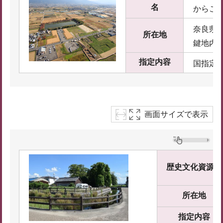
名
からこ
奈良県
所在地
鍵地内
指定内容
国指定
画面サイズで表示
歴史文化資源名
所在地
指定内容