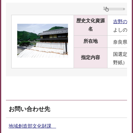
歴史文化資源
吉野の手
名
よしのの
所在地
奈良県吉
国選定保
指定内容
野紙）
お問い合わせ先
地域創造部文化財課