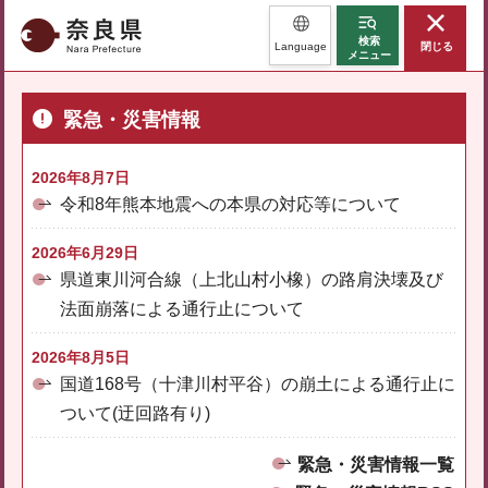
奈良県
検索
Language
閉じる
メニュー
緊急・災害情報
2026年8月7日
令和8年熊本地震への本県の対応等について
2026年6月29日
県道東川河合線（上北山村小橡）の路肩決壊及び
法面崩落による通行止について
2026年8月5日
国道168号（十津川村平谷）の崩土による通行止に
ついて(迂回路有り)
緊急・災害情報一覧