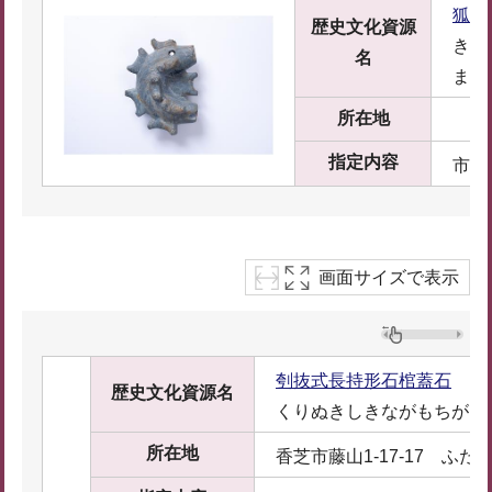
狐井
歴史文化資源
きつ
名
ま
所在地
指定内容
市指
画面サイズで表示
刳抜式長持形石棺蓋石
歴史文化資源名
くりぬきしきながもちがた
所在地
香芝市藤山1-17-17 ふ