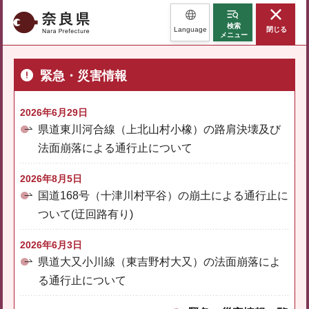
奈良県
検索
Language
閉じる
メニュー
緊急・災害情報
2026年6月29日
県道東川河合線（上北山村小橡）の路肩決壊及び
法面崩落による通行止について
2026年8月5日
国道168号（十津川村平谷）の崩土による通行止に
ついて(迂回路有り)
2026年6月3日
県道大又小川線（東吉野村大又）の法面崩落によ
る通行止について