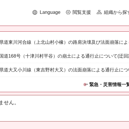
Language
閲覧支援
組織から探
県道東川河合線（上北山村小橡）の路肩決壊及び法面崩落によ
国道168号（十津川村平谷）の崩土による通行止について(迂回
県道大又小川線（東吉野村大又）の法面崩落による通行止につ
緊急・災害情報一
ません。