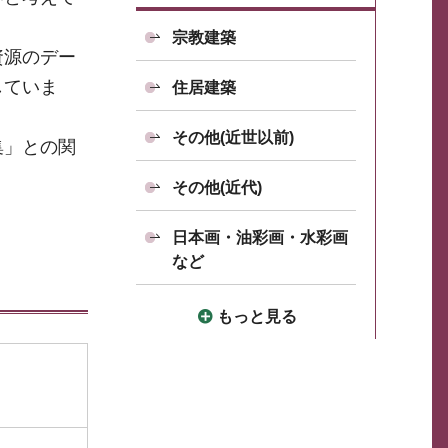
宗教建築
資源のデー
していま
住居建築
その他(近世以前)
集」との関
その他(近代)
日本画・油彩画・水彩画
など
もっと見る