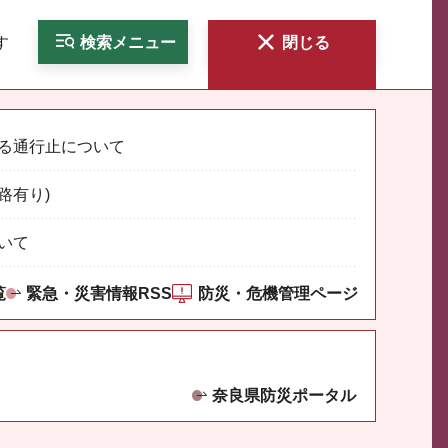
す
検索
メニュー
閉じる
る通行止について
路有り)
いて
覧
緊急・災害情報RSS
防災・危機管理ページ
奈良県防災ポータル