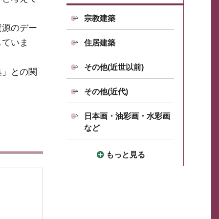
宗教建築
資源のデー
していま
住居建築
その他(近世以前)
集」との関
その他(近代)
日本画・油彩画・水彩画
など
もっと見る