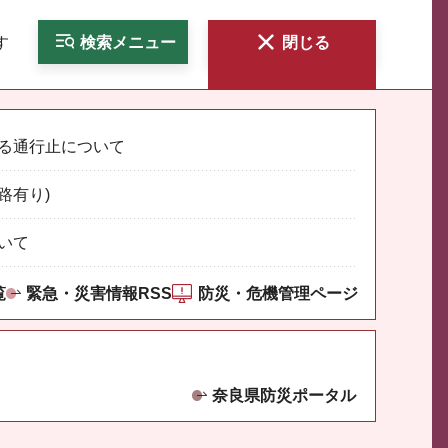
す
検索
メニュー
閉じる
る通行止について
路有り)
いて
覧
緊急・災害情報RSS
防災・危機管理ページ
奈良県防災ポータル