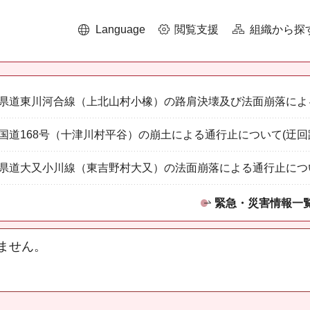
Language
閲覧支援
組織から探
県道東川河合線（上北山村小橡）の路肩決壊及び法面崩落によ
国道168号（十津川村平谷）の崩土による通行止について(迂回
県道大又小川線（東吉野村大又）の法面崩落による通行止につ
緊急・災害情報一
ません。