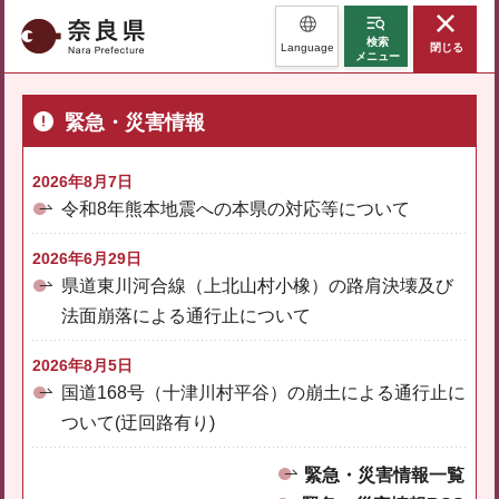
奈良県
検索
Language
閉じる
メニュー
緊急・災害情報
2026年8月7日
令和8年熊本地震への本県の対応等について
2026年6月29日
県道東川河合線（上北山村小橡）の路肩決壊及び
法面崩落による通行止について
2026年8月5日
国道168号（十津川村平谷）の崩土による通行止に
ついて(迂回路有り)
緊急・災害情報一覧