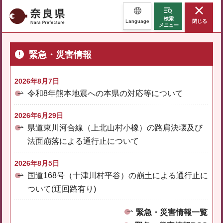
奈良県
検索
Language
閉じる
メニュー
緊急・災害情報
2026年8月7日
令和8年熊本地震への本県の対応等について
2026年6月29日
県道東川河合線（上北山村小橡）の路肩決壊及び
法面崩落による通行止について
2026年8月5日
国道168号（十津川村平谷）の崩土による通行止に
ついて(迂回路有り)
緊急・災害情報一覧