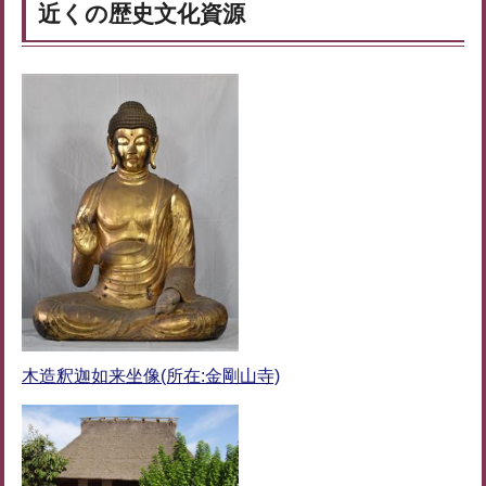
近くの歴史文化資源
木造釈迦如来坐像(所在:金剛山寺)