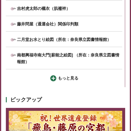
吉村虎太郎の襯衣（肌襦袢）
藤井問屋（通運会社）関係印判類
二月堂お水とり絵図（所在：奈良県立図書情報館）
南都興福寺南大門[薪能之絵図] （所在：奈良県立図書情
報館）
もっと見る
ピックアップ