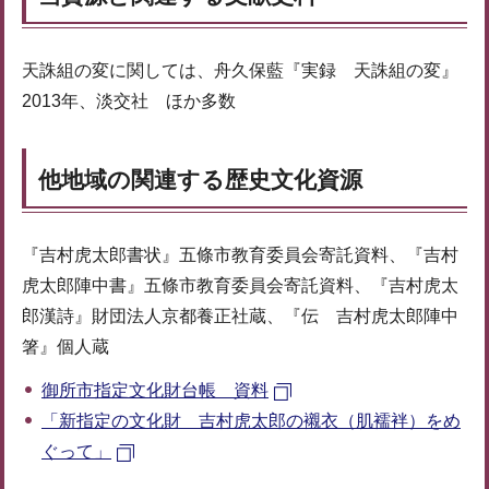
天誅組の変に関しては、舟久保藍『実録 天誅組の変』
2013年、淡交社 ほか多数
他地域の関連する歴史文化資源
『吉村虎太郎書状』五條市教育委員会寄託資料、『吉村
虎太郎陣中書』五條市教育委員会寄託資料、『吉村虎太
郎漢詩』財団法人京都養正社蔵、『伝 吉村虎太郎陣中
箸』個人蔵
御所市指定文化財台帳 資料
「新指定の文化財 吉村虎太郎の襯衣（肌襦袢）をめ
ぐって」