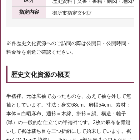
区分
歴史資料｜文書・書籍・絵図・地図な
指定内容
御所市指定文化財
※各歴史文化資源へのご訪問の際は公開日・公開時間・
料金等を別途ご確認ください。
歴史文化資源の概要
半襦袢。元は広袖であったものを、あえて袖を外して無
袖としています。寸法：身丈68cm、肩幅54cm。素材：
本体＝白晒麻布、通衿＝木綿、掛衿＝絹。構造：帷子
(単）の一般的な仕立ての半襦袢です。2枚の麻布を背縫
いして裾は裁ち目を三つ折絎にして始末しています。裾
から24.1cmを脇縫し、それより上部は身八つ口となりま