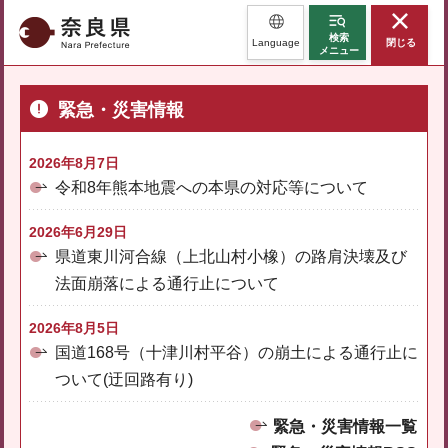
奈良県
検索
Language
閉じる
メニュー
緊急・災害情報
2026年8月7日
令和8年熊本地震への本県の対応等について
2026年6月29日
県道東川河合線（上北山村小橡）の路肩決壊及び
法面崩落による通行止について
2026年8月5日
国道168号（十津川村平谷）の崩土による通行止に
ついて(迂回路有り)
緊急・災害情報一覧