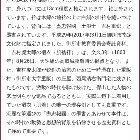
す。身八つ口丈は13cm程度と推定されます。袖は外され
ています。衿は木綿の通衿の上に白絹の掛衿を縫いつけ
ています。背面には「盡忠報國 土浪士 吉村重郷」と
墨書されています。平成29年(2017年)3月1日御所市指定
文化財に指定されました。御所市教育委員会寄託資料。
「吉村虎太郎の襯衣（肌襦袢）」は、文久3年（1863
年）8月26日、天誅組の高取城夜襲時の拠点となり、ま
た、吉村虎太郎が銃創の治療のために一時滞在した重阪
村（御所市大字重阪）の庄屋、西尾清右衛門宅に残され
たものです。激動の時代を駆け抜けた、傑出した人物の
来歴明らかな遺品であるとともに、実際に鎧下に着用し
ていた襯衣（肌着）の唯一の現存例としても貴重です。
流麗な筆運びの「盡忠報國」の墨書とあわせて本件は、
その時代の動勢と思想的背景を彷彿させる歴史資料とし
て極めて重要です。