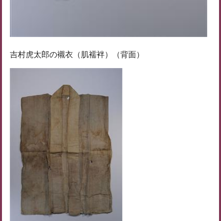
吉村虎太郎の襯衣（肌襦袢）（背面）