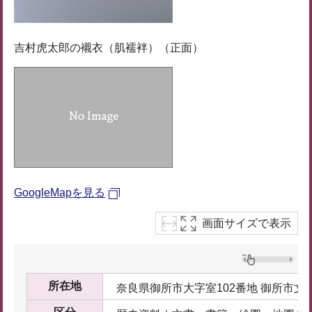
吉村虎太郎の襯衣（肌襦袢）（正面）
GoogleMapを見る
画面サイズで表示
所在地
奈良県御所市大字室102番地 御所市文