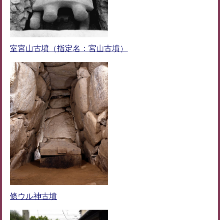
室宮山古墳（指定名：宮山古墳）
條ウル神古墳