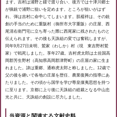
ます。吉村は浦野と鑓で渡り合い、後方では十津川郷士
が猟銃で浦野に狙いを定めます。ところが狙いがはず
れ、弾は吉村に命中してしまいます。肌襦袢は、その銃
創の手当のために重阪村（御所市大字重阪）の庄屋、西
尾清右衛門宅に立ち寄った際に西尾家に残されたものと
伝えられます。その後も天誅組の変では奮戦しますが、
同年9月27日未明、鷲家（わしか）村（現 東吉野村鷲
家）で戦死しました。享年27歳。吉村虎太郎は土佐国高
岡郡芳生野村（高知県高岡郡津野町）の庄屋の家に生ま
れました。諱は重郷、通称虎太郎と称しました。12歳で
父の後を継いで各地の庄屋を歴任、農業復興の指導にあ
たりました。その頃から国学を学び尊皇攘夷思想を持つ
に至ります。京都に上り後に天誅組の総裁となる中山忠
光と共に、天誅組の創設に尽力しました。
当資源と関連する文献史料