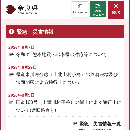
奈良県
検索
Language
閉じる
メニュー
緊急・災害情報
2026年8月7日
令和8年熊本地震への本県の対応等について
2026年6月29日
県道東川河合線（上北山村小橡）の路肩決壊及び
法面崩落による通行止について
2026年8月5日
国道168号（十津川村平谷）の崩土による通行止に
ついて(迂回路有り)
緊急・災害情報一覧