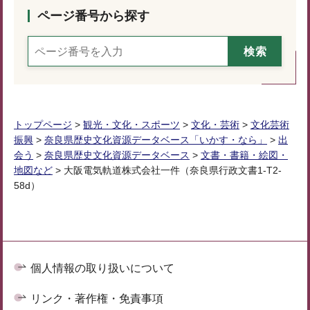
ページ番号から探す
トップページ
>
観光・文化・スポーツ
>
文化・芸術
>
文化芸術
振興
>
奈良県歴史文化資源データベース「いかす・なら」
>
出
会う
>
奈良県歴史文化資源データベース
>
文書・書籍・絵図・
地図など
> 大阪電気軌道株式会社一件（奈良県行政文書1-T2-
58d）
個人情報の取り扱いについて
リンク・著作権・免責事項