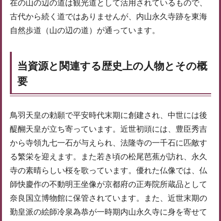
在の山の辺の道は観光道として活用されているもので、
古代から続く道ではありませんが、内山永久寺跡を東海
自然歩道（山の辺の道）が通っています。
当資源と関連する歴史上の人物とその概
要
鳥羽天皇の勅願で平安時代末期に創建され、中世には後
醍醐天皇が立ち寄っています。近世初頭には、豊臣秀吉
から寺領九七一石が与えられ、法隆寺の一千石に匹敵す
る繁栄を迎えます。また若き頃の松尾芭蕉が訪れ、永久
寺の素晴らしい桜を歌っています。優れた仏像では、仏
師快慶作の不動明王坐像が京都府の正寿院所蔵品として
奈良国立博物館に保管されています。また、近世末期の
勤皇派の絵師冷泉為恭が一時期内山永久寺に身を寄せて