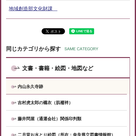
地域創造部文化財課
同じカテゴリから探す
文書・書籍・絵図・地図など
内山永久寺跡
吉村虎太郎の襯衣（肌襦袢）
藤井問屋（通運会社）関係印判類
二月堂お水とり絵図（所在：奈良県立図書情報館）