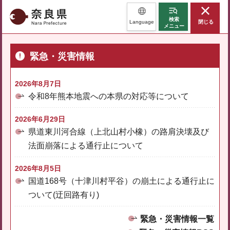
奈良県
検索
Language
閉じる
メニュー
緊急・災害情報
2026年8月7日
令和8年熊本地震への本県の対応等について
2026年6月29日
県道東川河合線（上北山村小橡）の路肩決壊及び
法面崩落による通行止について
2026年8月5日
国道168号（十津川村平谷）の崩土による通行止に
ついて(迂回路有り)
緊急・災害情報一覧