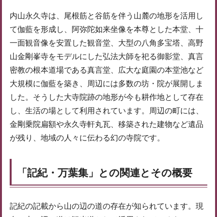
内山永久寺は、尾根筋と谷筋を伴う山麓の地形を活用し
て伽藍を形成し、阿弥陀如来坐像を本尊とした本堂、十
一面観音像を安置した観音堂、大型の八角多宝塔、高野
山金剛峯寺をモデルにした弘法大師を祀る御影堂、真言
密教の根本道場である真言堂、広大な庭園の本堂池など
大規模に伽藍を築き、周辺には多数の坊・院が展開しま
した。そうした大寺院跡の地形が今も耕作地として存在
し、生活の場として利用されています。周辺の町には、
金剛乗院扁額や永久寺軒丸瓦、移築された建物など遺品
が残り、地域の人々に伝わる幻の寺院です。
「記紀・万葉集」との関連とその概要
記紀の記載から山の辺の道の存在が知られています。現