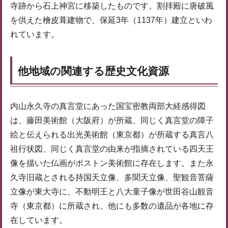
寺跡から石上神宮に移築したものです。割拝殿に唐破風
を供えた檜皮葺建物で、保延3年（1137年）建立といわ
れています。
他地域の関連する歴史文化資源
内山永久寺の真言堂にあった国宝密教両部大経感得図
は、藤田美術館（大阪府）が所蔵、同じく真言堂の障子
絵と伝えられる出光美術館（東京都）が所蔵する真言八
祖行状図、同じく真言堂の由来が指摘されている四天王
像を描いた仏画がボストン美術館に存在します。また永
久寺旧蔵とされる持国天立像、多聞天立像、聖観音菩薩
立像が東大寺に、不動明王と八大童子像が世田谷山観音
寺（東京都）に所蔵され、他にも多数の遺品が各地に存
在しています。