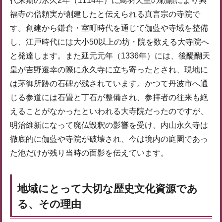
代末期の永久2年（1114年）に鳥羽天皇の勅願により興
福寺の僧頼実が創建したと伝えられる真言宗の寺院で
す。創建から鎌倉・室町時代を通じて伽藍や寺域を整備
し、江戸時代には大小50以上の坊・院を数える大寺院へ
と発達します。また延元元年（1336年）には、後醍醐天
皇が吉野遷幸の際に永久寺に立ち寄ったとされ、現地に
は茅御所跡の石碑が残されています。かつて丹波市へ通
じる参道には石畳と丁石が整備され、参拝者の往来も絶
えることがなかったといわれる大寺院だったのですが、
明治維新になって廃仏毀釈の影響を受け、内山永久寺は
徹底的に伽藍や寺院が破壊され、今は境内の庭園であっ
た池だけが残り当時の面影を伝えています。
地域にとって大切な歴史文化資源であ
る、その理由