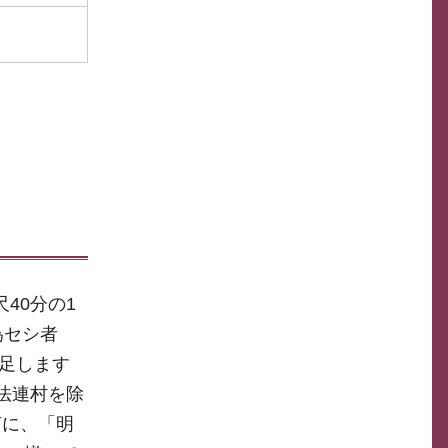
40分の1
為セシ者
足します
法連村を除
言に、「明