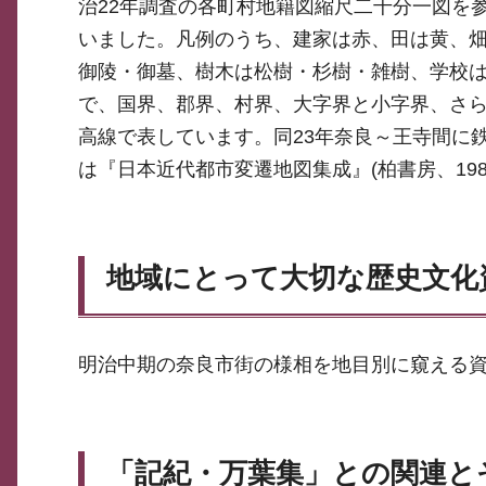
治22年調査の各町村地籍図縮尺二千分一図を
いました。凡例のうち、建家は赤、田は黄、
御陵・御墓、樹木は松樹・杉樹・雑樹、学校
で、国界、郡界、村界、大字界と小字界、さ
高線で表しています。同23年奈良～王寺間に
は『日本近代都市変遷地図集成』(柏書房、19
地域にとって大切な歴史文化
明治中期の奈良市街の様相を地目別に窺える
「記紀・万葉集」との関連と