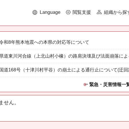
Language
閲覧支援
組織から探
令和8年熊本地震への本県の対応等について
県道東川河合線（上北山村小橡）の路肩決壊及び法面崩落によ
国道168号（十津川村平谷）の崩土による通行止について(迂回
緊急・災害情報一
ません。