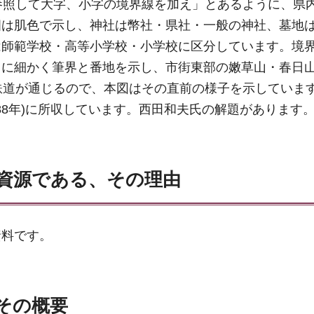
参照して大字、小字の境界線を加え」とあるように、県
畑は肌色で示し、神社は幣社・県社・一般の神社、墓地
は師範学校・高等小学校・小学校に区分しています。境
らに細かく筆界と番地を示し、市街東部の嫩草山・春日
鉄道が通じるので、本図はその直前の様子を示していま
88年)に所収しています。西田和夫氏の解題があります
資源である、その理由
資料です。
その概要