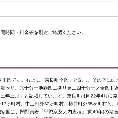
公開時間・料金等を別途ご確認ください。
籍更正図です。右上に「奈良町全図」と記し、その下に曲尺
実測セリ、弐千分一地籍図ニ拠リ更ニ四千分一之全図ト
三年三月」と記載しています。奈良町は同22年4月に発
17ヶ町村、中辻町外32ヶ町村、椿井町外35ヶ町村と、
籍図は、関野貞著『平城京及大内裏考』(同40年)の緒