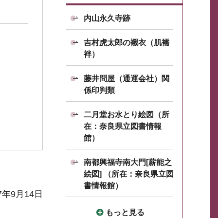
内山永久寺跡
吉村虎太郎の襯衣（肌襦
袢）
藤井問屋（通運会社）関
係印判類
二月堂お水とり絵図（所
在：奈良県立図書情報
館）
南都興福寺南大門[薪能之
絵図] （所在：奈良県立図
書情報館）
7年9月14日
もっと見る