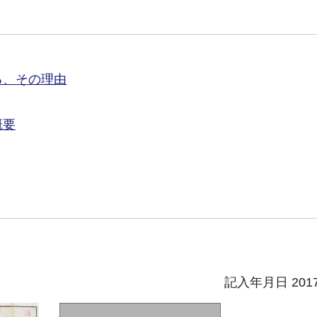
る、その理由
概要
記入年月日 201