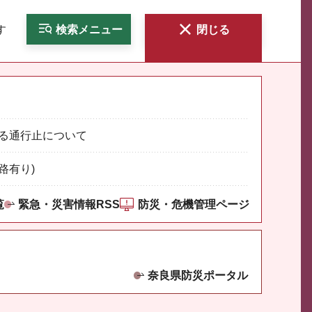
す
検索
メニュー
閉じる
る通行止について
路有り)
覧
緊急・災害情報RSS
防災・危機管理ページ
奈良県防災ポータル