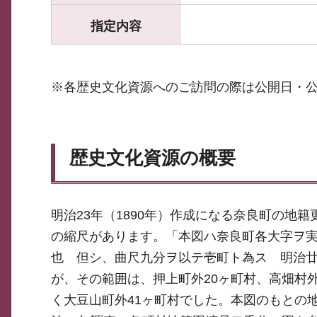
指定内容
※各歴史文化資源へのご訪問の際は公開日・
歴史文化資源の概要
明治23年（1890年）作成になる奈良町の地
の縮尺があります。「本図ハ奈良町各大字ヲ
也 但シ、曲尺九分ヲ以テ壱町ト為ス 明治廿
が、その範囲は、押上町外20ヶ町村、高畑村外
く大豆山町外41ヶ町村でした。本図のもとの地