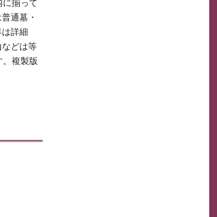
内に揃って
は普通墓・
界は詳細
山などは等
す。複製版
。